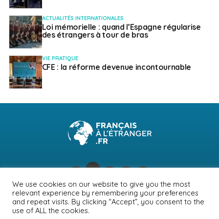
ACTUALITÉS INTERNATIONALES
Loi mémorielle : quand l’Espagne régularise
des étrangers à tour de bras
VIE PRATIQUE
CFE : la réforme devenue incontournable
We use cookies on our website to give you the most
relevant experience by remembering your preferences
NEWSLETTER
PUBLICITÉ
CONTACTS
MENTIONS LÉGALES
and repeat visits. By clicking “Accept”, you consent to the
use of ALL the cookies.
POLITIQUE DE CONFIDENTIALITÉ