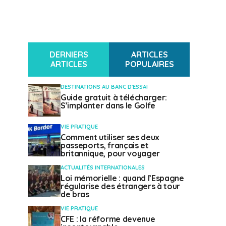
DERNIERS
ARTICLES
ARTICLES
POPULAIRES
DESTINATIONS AU BANC D'ESSAI
Guide gratuit à télécharger:
S’implanter dans le Golfe
VIE PRATIQUE
Comment utiliser ses deux
passeports, français et
britannique, pour voyager
ACTUALITÉS INTERNATIONALES
Loi mémorielle : quand l’Espagne
régularise des étrangers à tour
de bras
VIE PRATIQUE
CFE : la réforme devenue