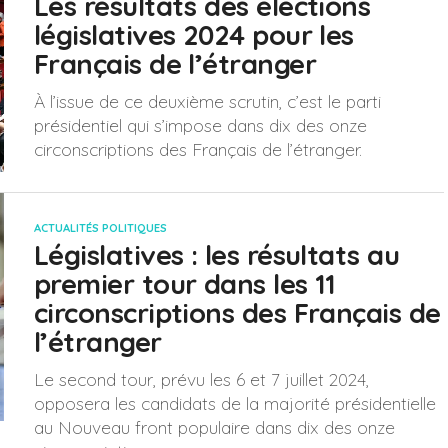
Les résultats des élections
législatives 2024 pour les
Français de l’étranger
À l’issue de ce deuxième scrutin, c’est le parti
présidentiel qui s’impose dans dix des onze
circonscriptions des Français de l’étranger.
ACTUALITÉS POLITIQUES
Législatives : les résultats au
premier tour dans les 11
circonscriptions des Français de
l’étranger
Le second tour, prévu les 6 et 7 juillet 2024,
opposera les candidats de la majorité présidentielle
au Nouveau front populaire dans dix des onze