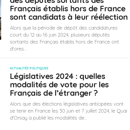
des députés sortants des
Français établis hors de France
sont candidats à leur réélection
Alors que la période de dépôt des candidatures
court du 12 au 16 juin 2024, plusieurs députés
sortants des Français établis hors de France ont
d'ores...
ACTUALITÉS POLITIQUES
Législatives 2024 : quelles
modalités de vote pour les
Français de l’étranger ?
Alors que des élections législatives anticipées vont
se tenir en France les 30 juin et 7 juillet 2024, le Quai
d'Orsay a publié les modalités de...