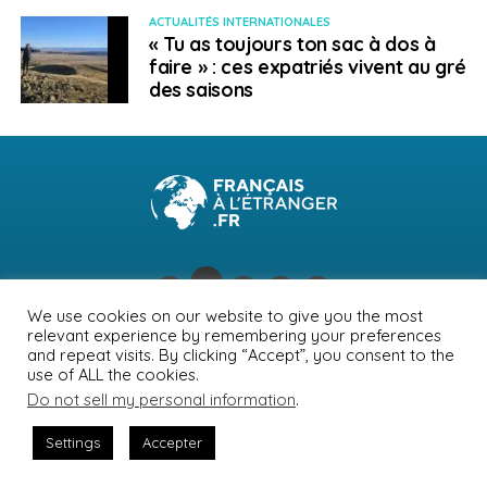
ACTUALITÉS INTERNATIONALES
« Tu as toujours ton sac à dos à
faire » : ces expatriés vivent au gré
des saisons
We use cookies on our website to give you the most
relevant experience by remembering your preferences
NEWSLETTER
PUBLICITÉ
CONTACTS
MENTIONS LÉGALES
and repeat visits. By clicking “Accept”, you consent to the
use of ALL the cookies.
POLITIQUE DE CONFIDENTIALITÉ
Do not sell my personal information
.
Settings
Accepter
© Journal des Français à l'étranger 2026
SHARE
TWEET