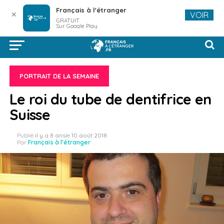
Français à l'étranger
✕
VOIR
GRATUIT
Sur Google Play
PORTRAIT DE LA SEMAINE
Le roi du tube de dentifrice en
Suisse
Publié
il y a 8 ans
le
10 août 2018
Par
Français à l'étranger