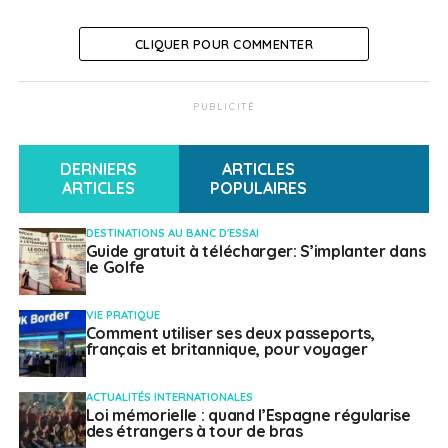
Incentive à Prague
CLIQUER POUR COMMENTER
NE RATEZ PAS
Le Cambodge, l’autre pays de l’ovalie
PUBLICITÉ
Français à l'étranger
DERNIERS
ARTICLES
ARTICLES
POPULAIRES
DESTINATIONS AU BANC D'ESSAI
Guide gratuit à télécharger: S’implanter dans
le Golfe
VIE PRATIQUE
Comment utiliser ses deux passeports,
français et britannique, pour voyager
ACTUALITÉS INTERNATIONALES
Loi mémorielle : quand l’Espagne régularise
des étrangers à tour de bras