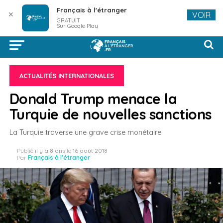
Français à l'étranger
✕
VOIR
GRATUIT
Sur Google Play
ACTUALITÉS INTERNATIONALES
Donald Trump menace la
Turquie de nouvelles sanctions
La Turquie traverse une grave crise monétaire
Publié
il y a 8 ans
le
16 août 2018
Par
Français à l'étranger