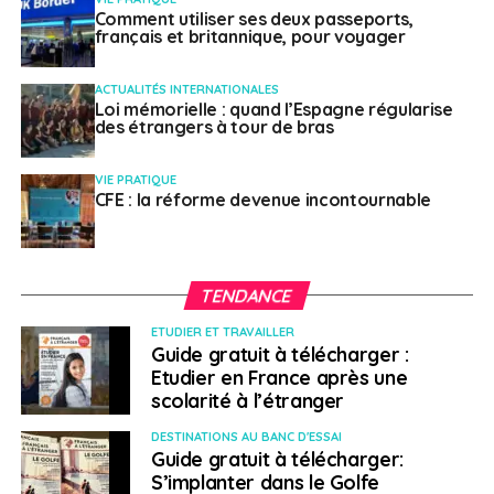
Comment utiliser ses deux passeports,
Près de 260 sociétés françaises sont implantées en
français et britannique, pour voyager
Turquie
, tous les secteurs d’activité sont concernés :
automobile, BTP, services financiers, textile, électricité-
ACTUALITÉS INTERNATIONALES
électronique, transports et hôtellerie-restauration.
Loi mémorielle : quand l’Espagne régularise
des étrangers à tour de bras
SUJETS ASSOCIÉS:
TURQUIE
VIE PRATIQUE
CFE : la réforme devenue incontournable
A SUIVRE
Résultats de l’élection présidentielle au Mali
NE RATEZ PAS
Malte ouvre sont port à l’Aquarius
TENDANCE
ETUDIER ET TRAVAILLER
Guide gratuit à télécharger :
Français à l'étranger
Etudier en France après une
scolarité à l’étranger
DESTINATIONS AU BANC D'ESSAI
Guide gratuit à télécharger:
S’implanter dans le Golfe