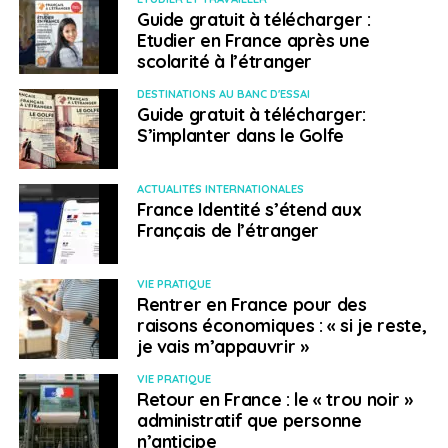
Guide gratuit à télécharger :
l’anglais comme il faut, et d’aller voir ailleurs. »
Etudier en France après une
scolarité à l’étranger
Ils rêvent de Dubaï, de la France et bien sûr de
l’Allemagne, où se trouve la plus importante
DESTINATIONS AU BANC D'ESSAI
Guide gratuit à télécharger:
communauté turque d’Europe.
Lire et écouter la
S’implanter dans le Golfe
chronique
ici
ACTUALITÉS INTERNATIONALES
SUJETS ASSOCIÉS:
ÉLECTION
FEATURED
FRANCE INFO
France Identité s’étend aux
TURQUIE
Français de l’étranger
A SUIVRE
FranceInfo, Français du monde. «Canada : un
dispositif peu connu pour les candidats à
VIE PRATIQUE
Rentrer en France pour des
l’immigration»
raisons économiques : « si je reste,
NE RATEZ PAS
je vais m’appauvrir »
FranceInfo, Français du monde. «Population :
l’Inde détrône désormais la Chine»
VIE PRATIQUE
Retour en France : le « trou noir »
administratif que personne
n’anticipe