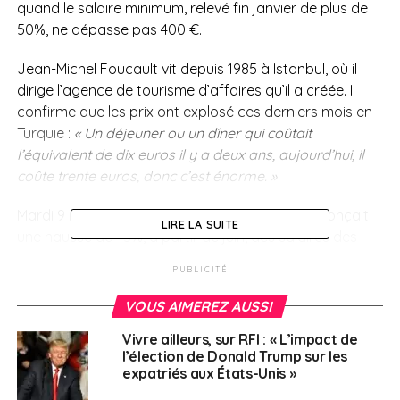
quand le salaire minimum, relevé fin janvier de plus de
50%, ne dépasse pas 400 €.
Jean-Michel Foucault vit depuis 1985 à Istanbul, où il
dirige l’agence de tourisme d’affaires qu’il a créée. Il
confirme que les prix ont explosé ces derniers mois en
Turquie :
« Un déjeuner ou un dîner qui coûtait
l’équivalent de dix euros il y a deux ans, aujourd’hui, il
coûte trente euros, donc c’est énorme. »
Mardi 9 mai dernier, Recep Tayyip Erdogan annonçait
LIRE LA SUITE
une hausse de 45%, à partir de juin, des salaires des
employés de la fonction publique. Le président sortant
PUBLICITÉ
multiplie depuis quelques mois les cadeaux à une
population excédée par l’inflation et la chute du
VOUS AIMEREZ AUSSI
pouvoir d’achat. Cette situation ajoute aux inquiétudes
Vivre ailleurs, sur RFI : « L’impact de
sur la régularité des opérations électorales et «l’état de
l’élection de Donald Trump sur les
la démocratie» en Turquie, a prévenu le Conseil de
expatriés aux États-Unis »
l’Europe, qui y dépêchera 350 observateurs, en plus de