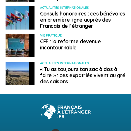
Emmanuel Langlois
ACTUALITÉS INTERNATIONALES
Consuls honoraires : ces bénévoles
en première ligne auprès des
Français de l’étranger
VIE PRATIQUE
CFE : la réforme devenue
incontournable
ACTUALITÉS INTERNATIONALES
« Tu as toujours ton sac à dos à
faire » : ces expatriés vivent au gré
des saisons