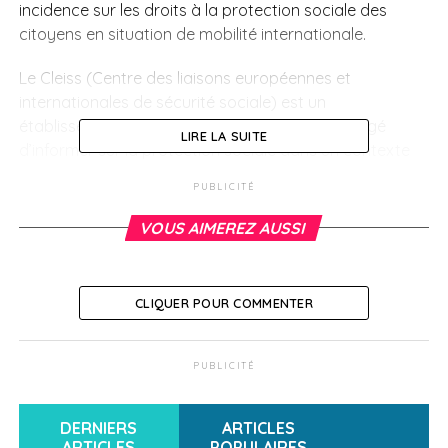
incidence sur les droits à la protection sociale des
citoyens en situation de mobilité internationale.
Le
Cleiss
(Centre des liaisons européennes et
internationales de sécurité sociale) est un
établissement public national, notamment chargé
LIRE LA SUITE
d’informer sur la protection sociale dans un contexte
de mobilité internationale. Il est placé sous la double
PUBLICITÉ
tutelle du ministre chargé de la Sécurité sociale et du
ministre chargé du Budget.
VOUS AIMEREZ AUSSI
SUJETS ASSOCIÉS:
CLIQUER POUR COMMENTER
A SUIVRE
Il n’y aura pas d’aires marines australes
protégées…
PUBLICITÉ
NE RATEZ PAS
1re édition du Forum de Paris sur la Paix
DERNIERS
ARTICLES
ARTICLES
POPULAIRES