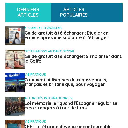
électorales accusées de fraude et de corruption
DERNIERS
ARTICLES
NE RATEZ PAS
Franco-British business awards (FBBA) – le 26
ARTICLES
POPULAIRES
novembre
ETUDIER ET TRAVAILLER
Guide gratuit à télécharger : Etudier en
France après une scolarité à l’étranger
Français à l'étranger
DESTINATIONS AU BANC D'ESSAI
Guide gratuit à télécharger: S’implanter dans
le Golfe
VIE PRATIQUE
Comment utiliser ses deux passeports,
français et britannique, pour voyager
ACTUALITÉS INTERNATIONALES
Loi mémorielle : quand l’Espagne régularise
des étrangers à tour de bras
VIE PRATIQUE
CFE : la réforme devenue incontournable