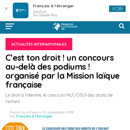
Français à l'étranger
✕
VOIR
GRATUIT
Sur Google Play
ACTUALITÉS INTERNATIONALES
C’est ton droit ! un concours
au-delà des podiums !
organisé par la Mission laïque
française
Le droit à l’identité, le concours MLF/OSUI des droits de
l’enfant
Publié
il y a 8 ans
le
22 novembre 2018
Par
Français à l'étranger