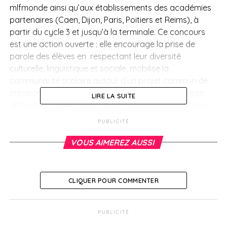
mlfmonde ainsi qu’aux établissements des académies
partenaires (Caen, Dijon, Paris, Poitiers et Reims), à
partir du cycle 3 et jusqu’à la terminale. Ce concours
est une action ouverte : elle encourage la prise de
parole des élèves en respectant leur diversité
culturelle, linguistique et sociale, mobilise la
communauté scolaire autour d’un projet commun de
création dont le support (la vidéo) permet une large
LIRE LA SUITE
diffusion et favorise des passerelles interdisciplinaires.
Outre l’importance des axes pédagogiques que ce
PUBLICITÉ
concours valorise, il encourage aussi le partenariat
associatif local.
VOUS AIMEREZ AUSSI
Modalités d’inscription, règlement, calendrier
CLIQUER POUR COMMENTER
SUJETS ASSOCIÉS:
A SUIVRE
PUBLICITÉ
Élection présidentielle malgache les autorités