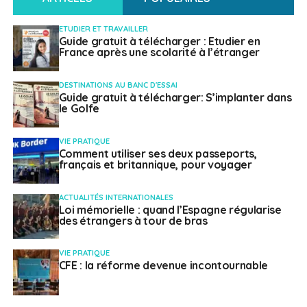
ETUDIER ET TRAVAILLER
Guide gratuit à télécharger : Etudier en
France après une scolarité à l’étranger
DESTINATIONS AU BANC D'ESSAI
Guide gratuit à télécharger: S’implanter dans
le Golfe
VIE PRATIQUE
Comment utiliser ses deux passeports,
français et britannique, pour voyager
ACTUALITÉS INTERNATIONALES
Loi mémorielle : quand l’Espagne régularise
des étrangers à tour de bras
VIE PRATIQUE
CFE : la réforme devenue incontournable