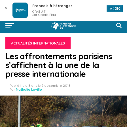
Français à l'étranger
✕
VOIR
GRATUIT
Sur Google Play
ACTUALITÉS INTERNATIONALES
Les affrontements parisiens
s’affichent à la une de la
presse internationale
Publié
il y a 8 ans
le
2 décembre 2018
Par
Nathalie Laville