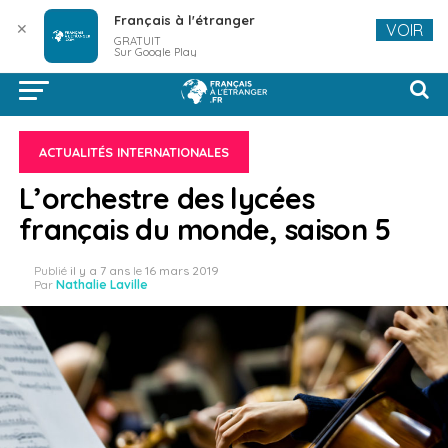
Français à l'étranger
✕
VOIR
GRATUIT
Sur Google Play
ACTUALITÉS INTERNATIONALES
L’orchestre des lycées
français du monde, saison 5
Publié
il y a 7 ans
le
16 mars 2019
Par
Nathalie Laville