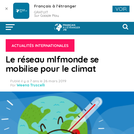
Français à l'étranger
✕
VOIR
GRATUIT
Sur Google Play
ACTUALITÉS INTERNATIONALES
Le réseau mlfmonde se
mobilise pour le climat
Publié
il y a 7 ans
le
26 mars 2019
Par
Weena Truscelli