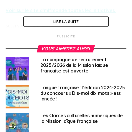
Voir sur le site d’mlfmonde toutes les initiatives
LIRE LA SUITE
SUJETS ASSOCIÉS:
MLF.MISSIONLAIQUEFRANÇAISE
A SUIVRE
PUBLICITÉ
6ème édition du « Prix théâtre RFI » : appel à
candidatures
VOUS AIMEREZ AUSSI
NE RATEZ PAS
La campagne de recrutement
CNED : BTS commerce international
2025/2026 de la Mission laïque
française est ouverte
Weena Truscelli
Langue française : l’édition 2024-2025
du concours « Dis-moi dix mots » est
lancée !
Les Classes culturelles numériques de
la Mission laïque française