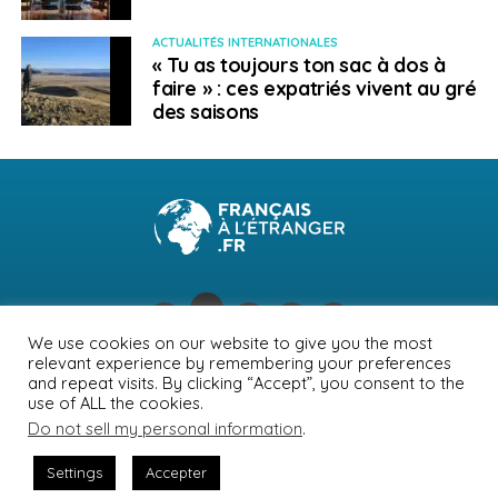
ACTUALITÉS INTERNATIONALES
« Tu as toujours ton sac à dos à
faire » : ces expatriés vivent au gré
des saisons
We use cookies on our website to give you the most
relevant experience by remembering your preferences
NEWSLETTER
PUBLICITÉ
CONTACTS
MENTIONS LÉGALES
and repeat visits. By clicking “Accept”, you consent to the
use of ALL the cookies.
POLITIQUE DE CONFIDENTIALITÉ
Do not sell my personal information
.
Settings
Accepter
© Journal des Français à l'étranger 2026