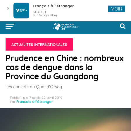
Français à l'étranger
✕
VOIR
GRATUIT
Sur Google Play
ACTUALITÉS INTERNATIONALES
Prudence en Chine : nombreux
cas de dengue dans la
Province du Guangdong
Les conseils du Quai d’Orsay
Publié
il y a 7 ans
le
22 avril 2019
Par
Français à l'étranger