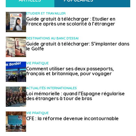
Pâques partout dans le monde
ETUDIER ET TRAVAILLER
Guide gratuit à télécharger : Etudier en
France après une scolarité à l’étranger
Français à l'étranger
DESTINATIONS AU BANC D'ESSAI
Guide gratuit à télécharger: S’implanter dans
le Golfe
VIE PRATIQUE
Comment utiliser ses deux passeports,
français et britannique, pour voyager
ACTUALITÉS INTERNATIONALES
Loi mémorielle : quand l’Espagne régularise
des étrangers à tour de bras
VIE PRATIQUE
CFE : la réforme devenue incontournable