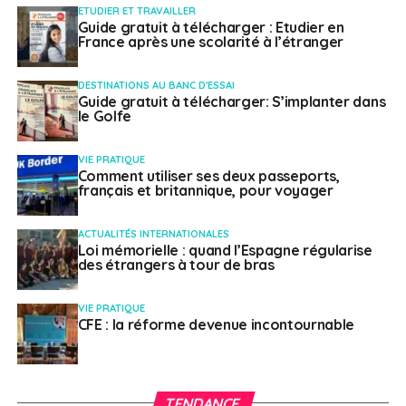
ETUDIER ET TRAVAILLER
Guide gratuit à télécharger : Etudier en
Français à l'étranger
France après une scolarité à l’étranger
DESTINATIONS AU BANC D'ESSAI
Guide gratuit à télécharger: S’implanter dans
le Golfe
VIE PRATIQUE
Comment utiliser ses deux passeports,
français et britannique, pour voyager
ACTUALITÉS INTERNATIONALES
Loi mémorielle : quand l’Espagne régularise
des étrangers à tour de bras
VIE PRATIQUE
CFE : la réforme devenue incontournable
TENDANCE