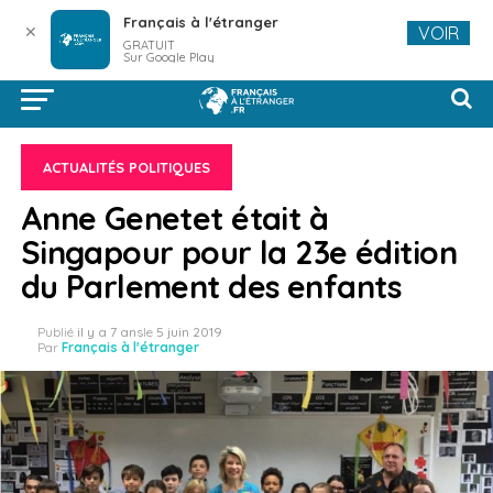
Français à l'étranger
✕
VOIR
GRATUIT
Sur Google Play
ACTUALITÉS POLITIQUES
Anne Genetet était à
Singapour pour la 23e édition
du Parlement des enfants
Publié
il y a 7 ans
le
5 juin 2019
Par
Français à l'étranger