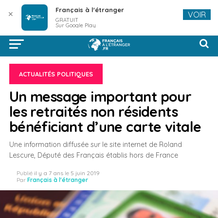
Français à l'étranger
✕
VOIR
GRATUIT
Sur Google Play
ACTUALITÉS POLITIQUES
Un message important pour
les retraités non résidents
bénéficiant d’une carte vitale
Une information diffusée sur le site internet de Roland
Lescure, Député des Français établis hors de France
Publié
il y a 7 ans
le
5 juin 2019
Par
Français à l'étranger