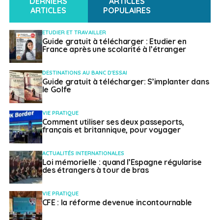
DERNIERS
ARTICLES
ARTICLES
POPULAIRES
ETUDIER ET TRAVAILLER
Guide gratuit à télécharger : Etudier en
SUJETS ASSOCIÉS:
France après une scolarité à l’étranger
A SUIVRE
Anne Genetet était à Singapour pour la 23e
DESTINATIONS AU BANC D'ESSAI
édition du Parlement des enfants
Guide gratuit à télécharger: S’implanter dans
le Golfe
NE RATEZ PAS
La lettre du Sénateur Christophe-André Frassa,
Sénateur des Français établis hors de France
VIE PRATIQUE
Comment utiliser ses deux passeports,
français et britannique, pour voyager
Français à l'étranger
ACTUALITÉS INTERNATIONALES
Loi mémorielle : quand l’Espagne régularise
des étrangers à tour de bras
VIE PRATIQUE
CFE : la réforme devenue incontournable