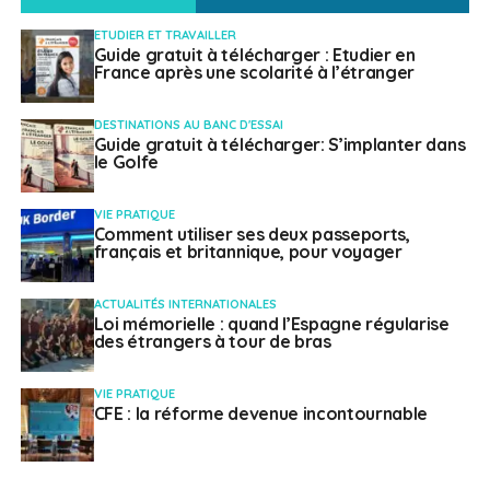
SUJETS ASSOCIÉS:
ETUDIER ET TRAVAILLER
Guide gratuit à télécharger : Etudier en
A SUIVRE
France après une scolarité à l’étranger
EURES : Austria – Germany – Netherlands day
NE RATEZ PAS
DESTINATIONS AU BANC D'ESSAI
“L’Académie Notre Europe – Institut Jacques
Guide gratuit à télécharger: S’implanter dans
Delors“ propose un parcours civique européen
le Golfe
VIE PRATIQUE
Comment utiliser ses deux passeports,
Français à l'étranger
français et britannique, pour voyager
ACTUALITÉS INTERNATIONALES
Loi mémorielle : quand l’Espagne régularise
des étrangers à tour de bras
VIE PRATIQUE
CFE : la réforme devenue incontournable