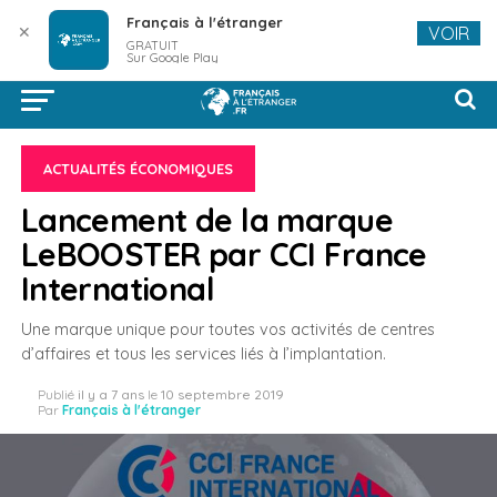
Français à l'étranger
✕
VOIR
GRATUIT
Sur Google Play
ACTUALITÉS ÉCONOMIQUES
Lancement de la marque
LeBOOSTER par CCI France
International
Une marque unique pour toutes vos activités de centres
d’affaires et tous les services liés à l’implantation.
Publié
il y a 7 ans
le
10 septembre 2019
Par
Français à l'étranger