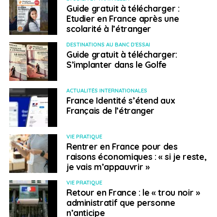
Guide gratuit à télécharger :
En savoir plus et s’inscrire
Etudier en France après une
scolarité à l’étranger
SUJETS ASSOCIÉS:
DESTINATIONS AU BANC D'ESSAI
Guide gratuit à télécharger:
A SUIVRE
Partenariat entre CCI France International et le
S’implanter dans le Golfe
Groupe Henner
NE RATEZ PAS
ACTUALITÉS INTERNATIONALES
Lancement de la marque LeBOOSTER par CCI
France Identité s’étend aux
France International
Français de l’étranger
VIE PRATIQUE
Français à l'étranger
Rentrer en France pour des
raisons économiques : « si je reste,
je vais m’appauvrir »
VIE PRATIQUE
Retour en France : le « trou noir »
administratif que personne
n’anticipe