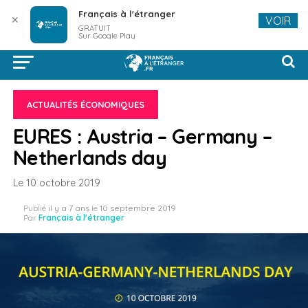
Français à l'étranger
✕
VOIR
GRATUIT
Sur Google Play
ACTUALITÉS ÉCONOMIQUES
EURES : Austria – Germany –
Netherlands day
Le 10 octobre 2019
Publié
il y a 7 ans
le
10 septembre 2019
Par
Français à l'étranger