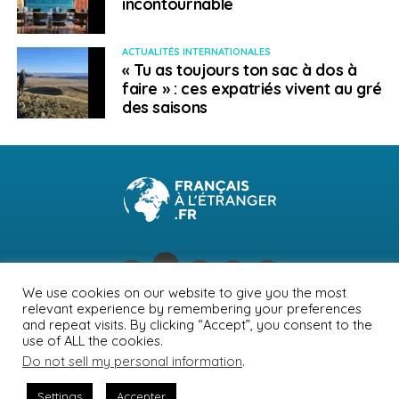
incontournable
ACTUALITÉS INTERNATIONALES
« Tu as toujours ton sac à dos à
faire » : ces expatriés vivent au gré
des saisons
We use cookies on our website to give you the most
relevant experience by remembering your preferences
NEWSLETTER
PUBLICITÉ
CONTACTS
MENTIONS LÉGALES
and repeat visits. By clicking “Accept”, you consent to the
use of ALL the cookies.
POLITIQUE DE CONFIDENTIALITÉ
Do not sell my personal information
.
Settings
Accepter