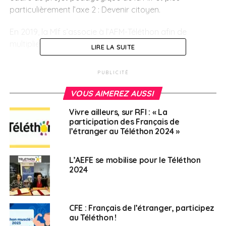
particulièrement l’axe 2 : Devenir citoyen.
En 2019, la Mlf s’associe à l’AFM-Téléthon afin de
multiplier les victoires.
LIRE LA SUITE
En savoir plus sur le site de la Mission laïque
PUBLICITÉ
française
VOUS AIMEREZ AUSSI
SUJETS ASSOCIÉS:
TÉLÉTHON
Vivre ailleurs, sur RFI : « La
participation des Français de
A SUIVRE
l’étranger au Téléthon 2024 »
Le Journal des Français à l’étranger présent sur
le Salon du PVT, samedi prochain (5 octobre) à
la Cité Universitaire de Paris !
L’AEFE se mobilise pour le Téléthon
2024
NE RATEZ PAS
Institut Français : La Fabrique cinéma 2020
CFE : Français de l’étranger, participez
Français à l'étranger
au Téléthon !