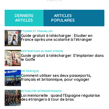
PUBLICITÉ
moyens mis à la disposition des conseillers des
Français de l’étranger pour exercer leur mandat.
DERNIERS
ARTICLES
ARTICLES
POPULAIRES
SUJETS ASSOCIÉS:
ETUDIER ET TRAVAILLER
A SUIVRE
Guide gratuit à télécharger : Etudier en
Interpellation de Richard Yung concernant
France après une scolarité à l’étranger
l’enlèvement d’enfants franco-japonais
NE RATEZ PAS
DESTINATIONS AU BANC D'ESSAI
L’Infolettre d’Olivier Cadic, Sénateur
Guide gratuit à télécharger: S’implanter dans
le Golfe
représentant les français établis hors de France
VIE PRATIQUE
Comment utiliser ses deux passeports,
Weena Truscelli
français et britannique, pour voyager
ACTUALITÉS INTERNATIONALES
Loi mémorielle : quand l’Espagne régularise
des étrangers à tour de bras