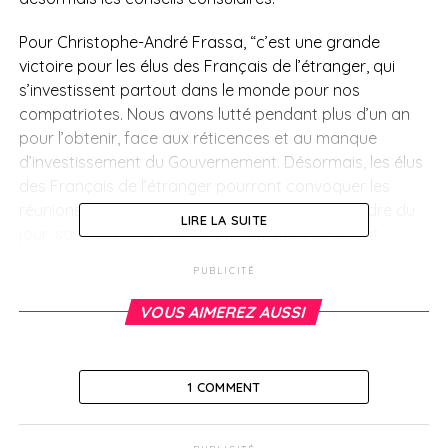
Pour Christophe-André Frassa, “c’est une grande
victoire pour les élus des Français de l’étranger, qui
s’investissent partout dans le monde pour nos
compatriotes. Nous avons lutté pendant plus d’un an
pour l’obtenir, face aux réticences et au manque
d’investissement du Gouvernement. Désormais, les élus
des Français de l’étranger pourront convoquer les
réunions des conseils consulaires et en fixer l’ordre du
LIRE LA SUITE
jour, sans dépendre de l’administration. Ils seront
appuyés par l’ambassadeur ou le chef de poste
PUBLICITÉ
consulaire, qui assistera toujours aux réunions“.
VOUS AIMEREZ AUSSI
À l’initiative de Christophe-André Frassa, le Parlement a
également consacré le droit, pour les conseillers
Français de l’étranger, d’accéder à des formations
1 COMMENT
adaptés à leurs fonctions, comme tout élu de la
République et étendus les compétences des conseils
consulaires, qui seront désormais consultés sur les