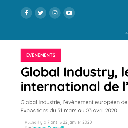
A
EVÈNEMENTS
Global Industry, 
international de l
Global Industrie, l’évènement européen de i
Expositions du 31 mars au 03 avril 2020.
Publié
il y a 7 ans
le
22 janvier 2020
Par
Weena Truscelli