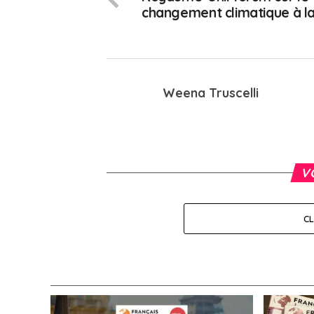
changement climatique à la
Weena Truscelli
V
C