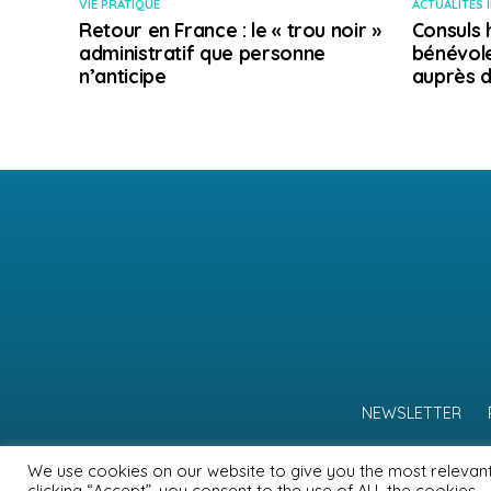
VIE PRATIQUE
ACTUALITÉS 
Retour en France : le « trou noir »
Consuls 
administratif que personne
bénévole
n’anticipe
auprès d
NEWSLETTER
We use cookies on our website to give you the most relevan
clicking “Accept”, you consent to the use of ALL the cookies.