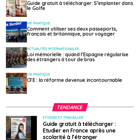
Guide gratuit à télécharger: S’implanter dans
les différents aspects du transport
le Golfe
Cas pratiques : Empotage d’un container •
VIE PRATIQUE
Recherche d’un poids taxable
Comment utiliser ses deux passeports,
français et britannique, pour voyager
Maîtrise et garanties des paiements internationaux
ACTUALITÉS INTERNATIONALES
gestion des risques de non-paiement
Loi mémorielle : quand l’Espagne régularise
des étrangers à tour de bras
les instruments de paiement
les techniques de transports
VIE PRATIQUE
CFE : la réforme devenue incontournable
le choix de la technique de paiement
couverture du risque de change
Cas pratique : Analyse d’une notification de
TENDANCE
crédit documentaire – Quelle garantie de
ETUDIER ET TRAVAILLER
paiement adopter ?
Guide gratuit à télécharger :
Etudier en France après une
Formalités et procédures douanières
scolarité à l’étranger