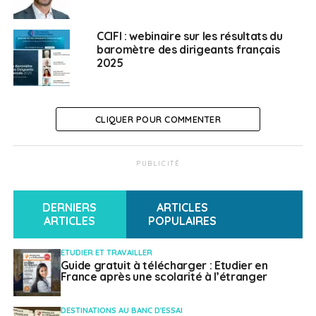
le déroulement d’une transaction
les exigences documentaires à l’international
CCIFI : webinaire sur les résultats du
baromètre des dirigeants français
Comprendre et bien utiliser les Incoterms 2020
2025
importance des Incoterms
éléments et conséquences du choix d’un
CLIQUER POUR COMMENTER
Incoterm
Cas pratiques (QCM) : Recherche du bon
PUBLICITÉ
Incoterm – « Qui a raison ? » – Acheteur ou
vendeur ? – Petite cotation
DERNIERS
ARTICLES
Transports internationaux – Logistique
ARTICLES
POPULAIRES
les composantes du choix d’une solution
ETUDIER ET TRAVAILLER
Guide gratuit à télécharger : Etudier en
logistique
France après une scolarité à l’étranger
le transport international et les conditions de
vente
DESTINATIONS AU BANC D'ESSAI