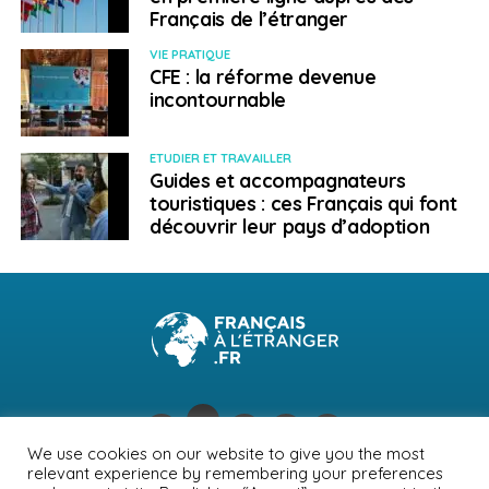
Français de l’étranger
> Intervenants
VIE PRATIQUE
CFE : la réforme devenue
incontournable
Consultant spécialisé dans l’administration des ventes
et le management à l’international
ETUDIER ET TRAVAILLER
> Public
Guides et accompagnateurs
touristiques : ces Français qui font
découvrir leur pays d’adoption
Primo-exportateurs, collaborateurs de services export
débutants ou requérant une mise à jour de leurs
connaissances, créateurs d’entreprise, repreneurs
d’entreprise
En savoir plus et s’inscrire
SUJETS ASSOCIÉS:
CCI
A SUIVRE
We use cookies on our website to give you the most
Le Festival de la Francophonie fête ses 50 ans en
relevant experience by remembering your preferences
NEWSLETTER
PUBLICITÉ
CONTACTS
MENTIONS LÉGALES