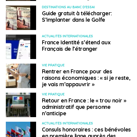
qui peut dédouaner ?
DESTINATIONS AU BANC D'ESSAI
Guide gratuit à télécharger:
les procédures douanières
S’implanter dans le Golfe
quelles opérations pour quelles marchandises ?
ACTUALITÉS INTERNATIONALES
l’attribution d’un régime douanier définitif
France Identité s’étend aux
Français de l’étranger
les autres régimes
Cas pratique : Reconstituez les valeurs en
VIE PRATIQUE
douane – Déterminez la liquidation douanière
Rentrer en France pour des
raisons économiques : « si je reste,
> Suivi et évaluation
je vais m’appauvrir »
Une fiche d’évaluation permettant de mesurer l’atteinte
VIE PRATIQUE
Retour en France : le « trou noir »
des objectifs ainsi que la qualité de la formation et des
administratif que personne
intervenants est remise au stagiaire
n’anticipe
> Durée
ACTUALITÉS INTERNATIONALES
Consuls honoraires : ces bénévoles
en première ligne auprès des
4 jours, soit 28 heures