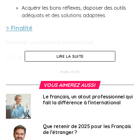
Acquérir les bons réflexes, disposer des outils
adéquats et des solutions adaptées
> Finalité
Démarrer une activité à l’international
> Prérequis
LIRE LA SUITE
Aucun
PUBLICITÉ
> Programme
VOUS AIMEREZ AUSSI
Le français, un atout professionnel qui
Environnement international et gestion
fait la différence à l’international
administrative des transactions
la chronologie des risques liés aux opérations de
Que retenir de 2025 pour les Français
commerce international
de l’étranger ?