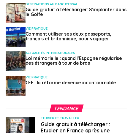
DESTINATIONS AU BANC D'ESSAI
A SUIVRE
Guide gratuit à télécharger: S’implanter dans
Voir ou revoir quelques musées cultes de
le Golfe
Londres… sur écran
NE RATEZ PAS
VIE PRATIQUE
Comment bénéficier de l’assurance maladie dès
Comment utiliser ses deux passeports,
français et britannique, pour voyager
son retour en France ?
ACTUALITÉS INTERNATIONALES
Loi mémorielle : quand l’Espagne régularise
Weena Truscelli
des étrangers à tour de bras
VIE PRATIQUE
CFE : la réforme devenue incontournable
TENDANCE
ETUDIER ET TRAVAILLER
Guide gratuit à télécharger :
Etudier en France après une