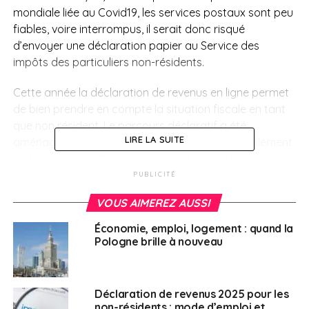
mondiale liée au Covid19, les services postaux sont peu
fiables, voire interrompus, il serait donc risqué
d’envoyer
une déclaration papier au Service des
impôts des particuliers non-résidents.
Cette année la déclaration de revenus en ligne permet
de bien prendre en compte la situation fiscale en tant
que non résident. Le parcours déclaratif a été
LIRE LA SUITE
aménagé pour permettre de bénéficier plus facilement
du taux moyen d’imposition qui est souvent plus
favorable aux usagers non résidents. Il faut donc,
PUBLICITÉ
choisir le taux moyen et indiquer les revenus mondiaux
VOUS AIMEREZ AUSSI
concernés : la situation la plus favorable, entre
l’application du taux moyen et l’application du taux
Économie, emploi, logement : quand la
minimum, sera dans tous les cas automatiquement
Pologne brille à nouveau
appliquée.
> Créer son espace personnel sur
le portail
Déclaration de revenus 2025 pour les
impots.gouv.fr
non-résidents : mode d’emploi et