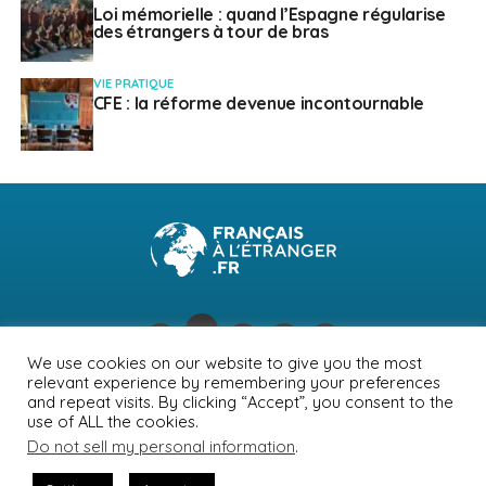
Loi mémorielle : quand l’Espagne régularise
des étrangers à tour de bras
VIE PRATIQUE
CFE : la réforme devenue incontournable
We use cookies on our website to give you the most
relevant experience by remembering your preferences
NEWSLETTER
PUBLICITÉ
CONTACTS
MENTIONS LÉGALES
and repeat visits. By clicking “Accept”, you consent to the
use of ALL the cookies.
POLITIQUE DE CONFIDENTIALITÉ
Do not sell my personal information
.