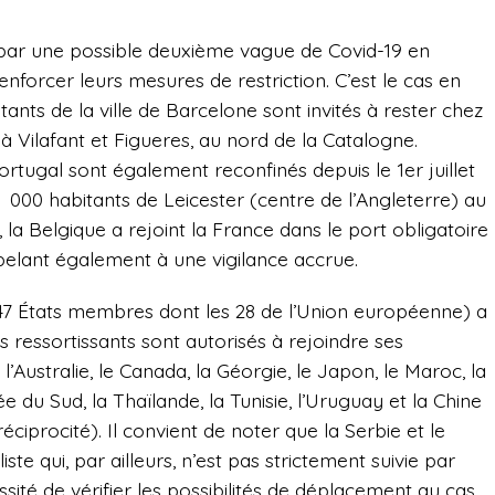
 par une possible deuxième vague de Covid-19 en
nforcer leurs mesures de restriction. C’est le cas en
tants de la ville de Barcelone sont invités à rester chez
 à Vilafant et Figueres, au nord de la Catalogne.
Portugal sont également reconfinés depuis le 1
er
juillet
000 habitants de Leicester (centre de l’Angleterre) au
, la Belgique a rejoint la France dans le port obligatoire
pelant également à une vigilance accrue.
 (47 États membres dont les 28 de l’Union européenne) a
 ressortissants sont autorisés à rejoindre ses
, l’Australie, le Canada, la Géorgie, le Japon, le Maroc, la
 du Sud, la Thaïlande, la Tunisie, l’Uruguay et la Chine
ciprocité). Il convient de noter que la Serbie et le
ste qui, par ailleurs, n’est pas strictement suivie par
sité de vérifier les possibilités de déplacement au cas