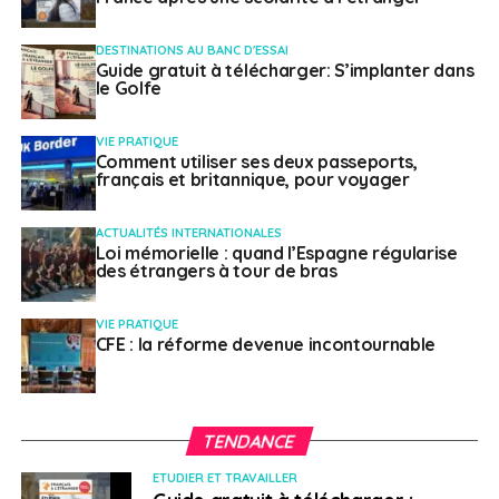
Le sous-continent latino-américain est sévèrement
frappé par la pandémie et les Français qui y résident
DESTINATIONS AU BANC D'ESSAI
attendent un
plus grand soutien de la part de Paris
.
Guide gratuit à télécharger: S’implanter dans
le Golfe
SUJETS ASSOCIÉS:
AIDE
AMÉRIQUE LATINE
FEATURED
VIE PRATIQUE
LEMOYNE
Comment utiliser ses deux passeports,
français et britannique, pour voyager
A SUIVRE
La Pologne intensifie ses restrictions sanitaires
ACTUALITÉS INTERNATIONALES
NE RATEZ PAS
Loi mémorielle : quand l’Espagne régularise
STAFE : retrait des dossiers jusqu’au 30 octobre
des étrangers à tour de bras
VIE PRATIQUE
Français à l'étranger
CFE : la réforme devenue incontournable
TENDANCE
ETUDIER ET TRAVAILLER