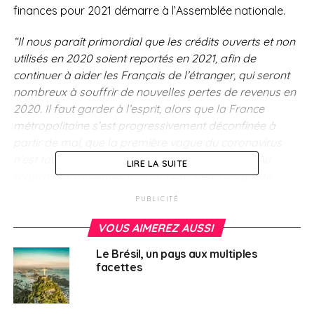
finances pour 2021 démarre à l’Assemblée nationale.
“Il nous paraît primordial que les crédits ouverts et non
utilisés en 2020 soient reportés en 2021, afin de
continuer à aider les Français de l’étranger, qui seront
nombreux à souffrir de nouvelles pertes de revenus en
2020. Il faut garder à l’esprit, alors que la France
métropolitaine s’est progressivement déconfinée à
partir de mai, que la première vague du coronavirus
n’est toujours pas terminée en Amérique latine. Au
LIRE LA SUITE
regard des montants utilisés, nous pensons que le
report des crédits permettrait de répondre à la
PUBLICITÉ
situation à laquelle sont confrontés nos compatriotes,
sans impacter de manière démesurée les finances
VOUS AIMEREZ AUSSI
publiques. Nous souhaitons que des amendements
Le Brésil, un pays aux multiples
soient déposés en ce sens lors de l’examen du projet
facettes
de loi de finances”,
plaident les signataires.
Sur les 50 millions d’euros de l’aide d’urgence réservée