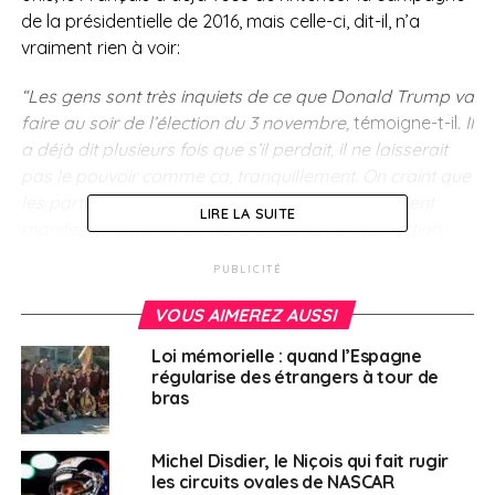
de la présidentielle de 2016, mais celle-ci, dit-il, n’a
vraiment rien à voir:
“Les gens sont très inquiets de ce que Donald Trump va
faire au soir de l’élection du 3 novembre,
témoigne-t-il.
Il
a déjà dit plusieurs fois que s’il perdait, il ne laisserait
pas le pouvoir comme ça, tranquillement.
On craint que
les partisans de Trump, qui sont tous armés, aillent
LIRE LA SUITE
manifester dans la rue dans un climat d’insurrection,
voire de guerre civile, tant qu’on ne saura pas qui a
PUBLICITÉ
vraiment gagné. Beaucoup d’Américains sont à cran”
.
VOUS AIMEREZ AUSSI
Vote par
Loi mémorielle : quand l’Espagne
correspondance
régularise des étrangers à tour de
bras
Et cela est pris très au sérieux, d’autant qu’à longueur
Michel Disdier, le Niçois qui fait rugir
de tweets, le président américain a presque toujours
les circuits ovales de NASCAR
appliqué ce qu’il avait annoncé :
“Ce ne sont pas des