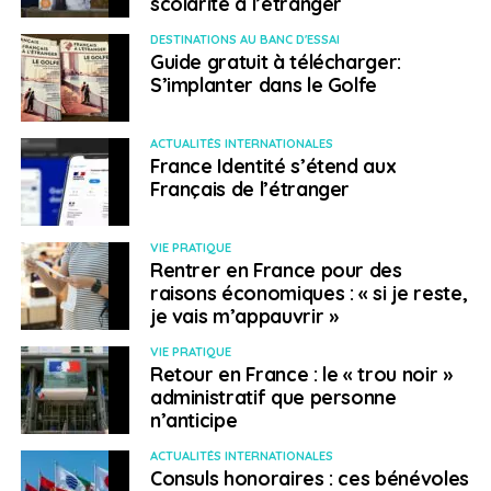
scolarité à l’étranger
pas d’autre solution.”
DESTINATIONS AU BANC D'ESSAI
Lui écrire : denis.coubronne@gmail.com
Guide gratuit à télécharger:
S’implanter dans le Golfe
SUJETS ASSOCIÉS:
ÉLECTIONS
ETATS-UNIS
FEATURED
PRÉSIDENTIELLE
USA
ACTUALITÉS INTERNATIONALES
France Identité s’étend aux
A SUIVRE
Français de l’étranger
Les oubliés de la vallée de Katmandou
NE RATEZ PAS
Présidentielle américaine: le Texas va-t-il
VIE PRATIQUE
Rentrer en France pour des
basculer dans le camp démocrate?
raisons économiques : « si je reste,
je vais m’appauvrir »
Emmanuel Langlois
VIE PRATIQUE
Retour en France : le « trou noir »
administratif que personne
n’anticipe
ACTUALITÉS INTERNATIONALES
Consuls honoraires : ces bénévoles