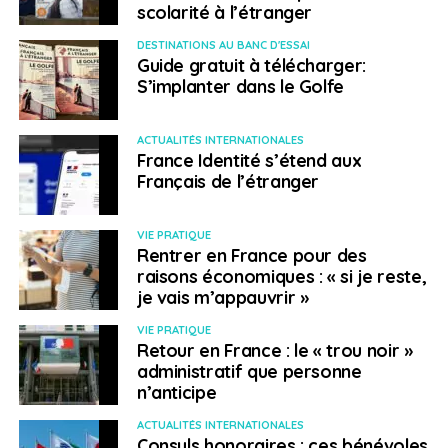
> Soudan
scolarité à l’étranger
DESTINATIONS AU BANC D'ESSAI
Jours à venir
. Plus de 80 personnes ont perdu la vie lors
Guide gratuit à télécharger:
de violences entre tribus rivales les 17 et 18 janvier
S’implanter dans le Golfe
derniers à Geneina, capitale du Darfour-Occidental.
Ces affrontements sont survenus seulement deux
ACTUALITÉS INTERNATIONALES
semaines après la fin de la mission de paix conjointe de
France Identité s’étend aux
l’ONU et de l’Union africaine (Minuad) dans cette région.
Français de l’étranger
Le vide consécutif à ces retraits laisse planer de
nouvelles incertitudes sécuritaires malgré la mise en
VIE PRATIQUE
place, début janvier, de la Nouvelle Mission intégrée
Rentrer en France pour des
d’assistance à la transition au Soudan (Unitams).
raisons économiques : « si je reste,
je vais m’appauvrir »
Afrique du
VIE PRATIQUE
Retour en France : le « trou noir »
Nord/Moyen-Orient
administratif que personne
n’anticipe
> Tunisie
ACTUALITÉS INTERNATIONALES
Consuls honoraires : ces bénévoles