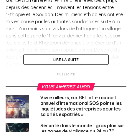
source d’un différend territorial entre les deux pays
depuis des décennies – ravivent les tensions entre
l’Éthiopie et le Soudan. Des miliciens éthiopiens ont été
mis en cause par les autorités soudanaises suite à la
mort d’au moins six civils lors de l’attaque d’un village
dans cette zone le 11 janvier dernier. Par ailleurs, deux
jours plus tard, Khartoum dénonçait la présence d’un
avion éthiopien dans son espace aérien. De son côté,
Addis-Abeba accuse son voisin soudanais de vouloir
LIRE LA SUITE
étendre sa souveraineté sur cette zone frontalière en
profitant du conflit en cours au Tigré, région aux
PUBLICITÉ
intentions séparatistes située au nord de l’Éthiopie.
VOUS AIMEREZ AUSSI
> Mozambique
Vivre ailleurs, sur RFI : « Le rapport
annuel d’International SOS pointe les
Jours à venir.
En dépit du cessez-le-feu annoncé en
inquiétudes des entreprises pour les
décembre 2020, la junte militaire autoproclamée de la
salariés expatriés »
Résistance nationale du Mozambique (Renamo) est
Sécurité dans le monde : gros plan sur
accusée par le pouvoir central de la série d’attaques
les zones de vigilance du 24 au 30