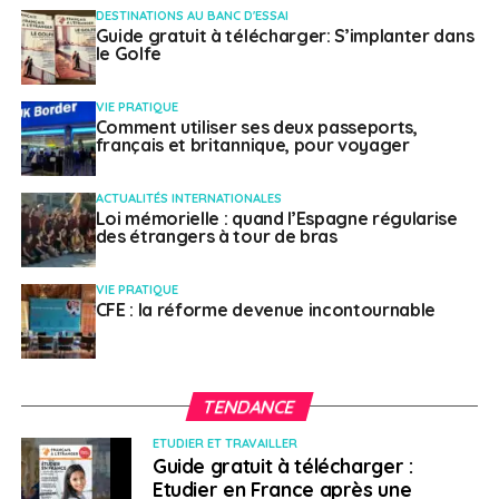
Kampala.
DESTINATIONS AU BANC D'ESSAI
Guide gratuit à télécharger: S’implanter dans
le Golfe
> République centrafricaine
VIE PRATIQUE
Jours à venir.
La situation sécuritaire demeure
Comment utiliser ses deux passeports,
préoccupante en Centrafrique, particulièrement à
français et britannique, pour voyager
Bangui, après l’attaque menée le 13 janvier dans les
quartiers sud de la capitale par les rebelles de la
ACTUALITÉS INTERNATIONALES
Loi mémorielle : quand l’Espagne régularise
Coalition des patriotes pour le changement (CPC). En
des étrangers à tour de bras
dépit des opérations de sécurisation et du couvre-feu
instauré entre 18h et 5h, des membres de cette
VIE PRATIQUE
coalition armée sont présents à proximité de Bangui.
CFE : la réforme devenue incontournable
Sur le plan électoral, la réélection controversée du
président Faustin Archange Touadéra pour un
deuxième mandat a été validée par la Cour
TENDANCE
constitutionnelle. De fait, cette validation accentue
aussi le risque de nouveaux affrontements aux abords
ETUDIER ET TRAVAILLER
de la capitale.
Guide gratuit à télécharger :
Etudier en France après une