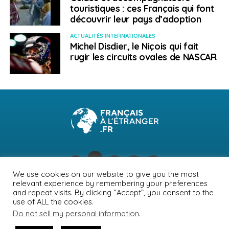
touristiques : ces Français qui font
découvrir leur pays d’adoption
ACTUALITÉS INTERNATIONALES
Michel Disdier, le Niçois qui fait
rugir les circuits ovales de NASCAR
We use cookies on our website to give you the most
relevant experience by remembering your preferences
NEWSLETTER
PUBLICITÉ
CONTACTS
MENTIONS LÉGALES
and repeat visits. By clicking “Accept”, you consent to the
use of ALL the cookies.
POLITIQUE DE CONFIDENTIALITÉ
Do not sell my personal information
.