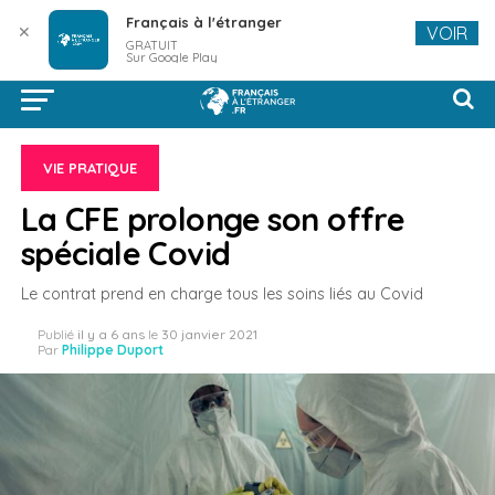
Français à l'étranger
✕
VOIR
GRATUIT
Sur Google Play
VIE PRATIQUE
La CFE prolonge son offre
spéciale Covid
Le contrat prend en charge tous les soins liés au Covid
Publié
il y a 6 ans
le
30 janvier 2021
Par
Philippe Duport