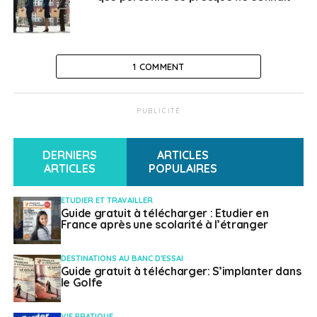
A SUIVRE
Les aventures de Colin : des romans pour
enfants sur l’expatriation
NE RATEZ PAS
1 COMMENT
Le consulat de France à Londres face à la
pandémie
PUBLICITÉ
Philippe Duport
DERNIERS
ARTICLES
ARTICLES
POPULAIRES
ETUDIER ET TRAVAILLER
Guide gratuit à télécharger : Etudier en
France après une scolarité à l’étranger
DESTINATIONS AU BANC D'ESSAI
Guide gratuit à télécharger: S’implanter dans
le Golfe
VIE PRATIQUE