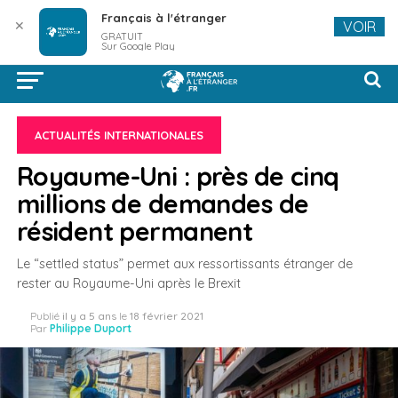
Français à l'étranger
✕
VOIR
GRATUIT
Sur Google Play
ACTUALITÉS INTERNATIONALES
Royaume-Uni : près de cinq
millions de demandes de
résident permanent
Le “settled status” permet aux ressortissants étranger de
rester au Royaume-Uni après le Brexit
Publié
il y a 5 ans
le
18 février 2021
Par
Philippe Duport