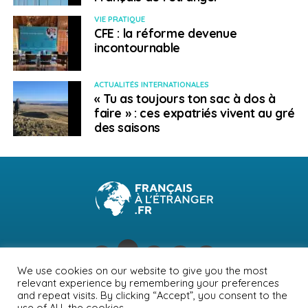
VIE PRATIQUE
CFE : la réforme devenue
incontournable
ACTUALITÉS INTERNATIONALES
« Tu as toujours ton sac à dos à
faire » : ces expatriés vivent au gré
des saisons
We use cookies on our website to give you the most
relevant experience by remembering your preferences
NEWSLETTER
PUBLICITÉ
CONTACTS
MENTIONS LÉGALES
and repeat visits. By clicking “Accept”, you consent to the
use of ALL the cookies.