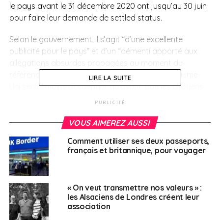
le pays avant le 31 décembre 2020 ont jusqu’au 30 juin
pour faire leur demande de settled status.
Selon le gouvernement, il s’agit “d’une excellente
publicité pour le pays” et d’un “démenti apporté aux
allégations absurdes propagées au moment du
référendum sur le Brexit selon lesquelles le Royaume-
LIRE LA SUITE
Uni serait moins accueillant qu’avant, que les citoyens
européens partiraient ou que nos universités et notre
PUBLICITÉ
système de santé allaient en souffrir”.
VOUS AIMEREZ AUSSI
SUJETS ASSOCIÉS:
BREXIT
FEATURED
ROYAUME-UNI
Comment utiliser ses deux passeports,
français et britannique, pour voyager
A SUIVRE
Coronavirus: quels sont les foyers épidémiques
dans le monde
« On veut transmettre nos valeurs » :
NE RATEZ PAS
les Alsaciens de Londres créent leur
Français du Royaume-Uni : Jean-Baptiste
association
Lemoyne et Alexandre Holroyd répondent à vos