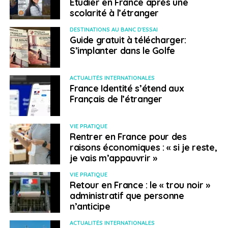
Etudier en France après une
vous guider dans vos démarches. Le CDFE (Centre de
scolarité à l’étranger
développement et de formalités des entreprises) de la
DESTINATIONS AU BANC D'ESSAI
CCISM est le point de départ et le passage obligatoire
Guide gratuit à télécharger:
de toute création d’entreprise. Le système social et
S’implanter dans le Golfe
fiscal est très différent de celui de la métropole. Créer
une entreprise en Polynésie permet de bénéficier
ACTUALITÉS INTERNATIONALES
d’impôts, de taxes et de cotisations sociales faibles.
France Identité s’étend aux
Français de l’étranger
Contact utile :
VIE PRATIQUE
La
Chambre de commerce, d’industrie, des
Rentrer en France pour des
services et des métiers
(CCISM)
raisons économiques : « si je reste,
je vais m’appauvrir »
SUJETS ASSOCIÉS:
ENTREPRENEURS
ENTREPRISE
VIE PRATIQUE
OUTRE-MER
TAHITI
TRAVAIL
Retour en France : le « trou noir »
administratif que personne
A SUIVRE
Travailler dans les îles (4/5) : La Réunion
n’anticipe
NE RATEZ PAS
ACTUALITÉS INTERNATIONALES