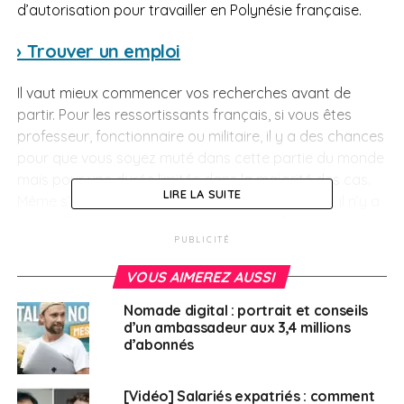
d’autorisation pour travailler en Polynésie française.
› Trouver un emploi
Il vaut mieux commencer vos recherches avant de
partir. Pour les ressortissants français, si vous êtes
professeur, fonctionnaire ou militaire, il y a des chances
pour que vous soyez muté dans cette partie du monde
mais pour une durée limitée dans la majorité des cas.
LIRE LA SUITE
Même s’il s’agit d’une collectivité liée à la France, il n’y a
pas d’allocation chômage en Polynésie française et il
PUBLICITÉ
est fort probable que les recruteurs aient une
préférence pour la population locale. L’île accueille
VOUS AIMEREZ AUSSI
régulièrement des salons professionnels, propices pour
proposer votre CV et échanger des coordonnées.
Nomade digital : portrait et conseils
d’un ambassadeur aux 3,4 millions
N’oubliez pas la presse locale, dans laquelle vous
d’abonnés
trouverez de nombreuses annonces pour des
recrutements précis.
[Vidéo] Salariés expatriés : comment