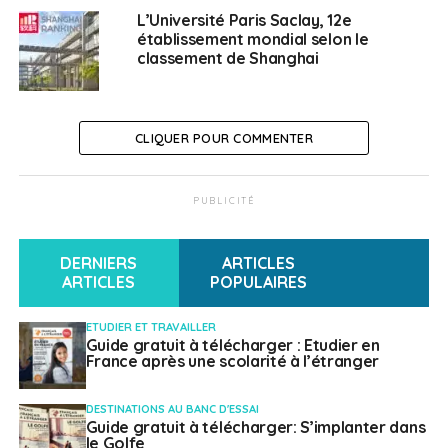
transmettront automatiquement les résultats des tests
L’Université Paris Saclay, 12e
PCR négatifs vers l’application. Air France assure que
établissement mondial selon le
les données personnelles des voyageurs ne sont
classement de Shanghai
conservées sur aucun serveur et que le réseau est
sécurisé.
CLIQUER POUR COMMENTER
Cette première expérimentation en France «
sera
réalisée sur la base du volontariat, afin de tester le
fonctionnement de l’application en conditions réelles et
PUBLICITÉ
de connaître les avis des clients test. Air France
partagera ce retour d’expérience avec les autres
DERNIERS
ARTICLES
compagnies aériennes de l’alliance Skyteam, qui
ARTICLES
POPULAIRES
testent actuellement différentes solutions de
numérisation des documents de santé
», précise la
ETUDIER ET TRAVAILLER
compagnie aérienne dans un communiqué.
Guide gratuit à télécharger : Etudier en
France après une scolarité à l’étranger
Passeport vaccinal en
DESTINATIONS AU BANC D'ESSAI
ligne de mire
Guide gratuit à télécharger: S’implanter dans
le Golfe