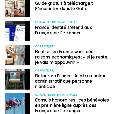
Guide gratuit à télécharger:
PASSEPORT SANITAIRE
TRANSPORT AÉRIEN
VOYAGEURS
S’implanter dans le Golfe
A SUIVRE
Vivre ailleurs, sur RFI : la démarche d’un expatrié
ACTUALITÉS INTERNATIONALES
pour aider les autistes
France Identité s’étend aux
NE RATEZ PAS
Français de l’étranger
Les derniers conseils aux voyageurs du Quai
d’Orsay
VIE PRATIQUE
Rentrer en France pour des
raisons économiques : « si je reste,
Martin Rigaud-Pezzoni
je vais m’appauvrir »
VIE PRATIQUE
Retour en France : le « trou noir »
administratif que personne
n’anticipe
ACTUALITÉS INTERNATIONALES
Consuls honoraires : ces bénévoles
en première ligne auprès des
Français de l’étranger