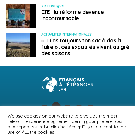
VIE PRATIQUE
CFE : la réforme devenue
incontournable
ACTUALITÉS INTERNATIONALES
« Tu as toujours ton sac à dos à
faire » : ces expatriés vivent au gré
des saisons
We use cookies on our website to give you the most
relevant experience by remembering your preferences
NEWSLETTER
PUBLICITÉ
CONTACTS
MENTIONS LÉGALES
and repeat visits. By clicking “Accept”, you consent to the
use of ALL the cookies.
POLITIQUE DE CONFIDENTIALITÉ