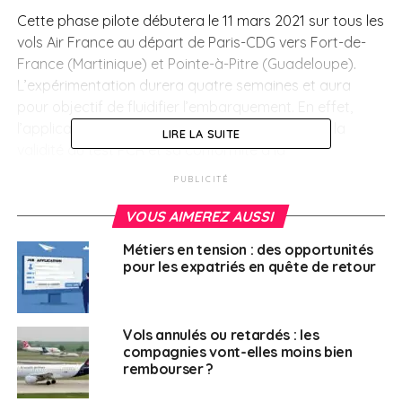
Cette phase pilote débutera le 11 mars 2021 sur tous les
vols Air France au départ de Paris-CDG vers Fort-de-
France (Martinique) et Pointe-à-Pitre (Guadeloupe).
L’expérimentation durera quatre semaines et aura
pour objectif de fluidifier l’embarquement. En effet,
l’application permettra de vérifier efficacement la
LIRE LA SUITE
validité du test PCR et sa conformité à la
réglementation du pays de destination.
PUBLICITÉ
Test sécurisé sur la
VOUS AIMEREZ AUSSI
base du volontariat
Métiers en tension : des opportunités
pour les expatriés en quête de retour
Baptisé « AOK Pass » (Anticorps OK), ce certificat
sanitaire électronique a été conçu par la société
Vols annulés ou retardés : les
MedAire. Cette dernière a passé des accords avec
compagnies vont-elles moins bien
deux laboratoires d’analyses médicales, Biogroup et
rembourser ?
Cerballiance. Ces laboratoires partenaires