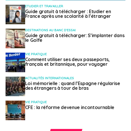
chuter à 3% en 2036.
ETUDIER ET TRAVAILLER
Guide gratuit à télécharger : Etudier en
Trois autres mesures
France après une scolarité à l’étranger
pour favoriser l’usage
DESTINATIONS AU BANC D'ESSAI
Guide gratuit à télécharger: S’implanter dans
le Golfe
du français
VIE PRATIQUE
Outre cette proposition sur l’immigration, la ministre
Comment utiliser ses deux passeports,
français et britannique, pour voyager
des Langues officielles propose d’autres mesures pour
endiguer cette fuite linguistique. Notamment une
ACTUALITÉS INTERNATIONALES
réforme de la sélection des juges de la Cour suprême,
Loi mémorielle : quand l’Espagne régularise
une garantie du droit de travailler en français dans les
des étrangers à tour de bras
régions à dominante francophone ou encore l’octroie
de nouveaux pouvoirs au commissaire aux langues
VIE PRATIQUE
officielles. Toutefois, avant de présenter le projet final
CFE : la réforme devenue incontournable
de modernisation de la Loi sur les langues officielles, le
gouvernement Trudeau devra attendre les
recommandations d’un comité d’experts. Le projet de