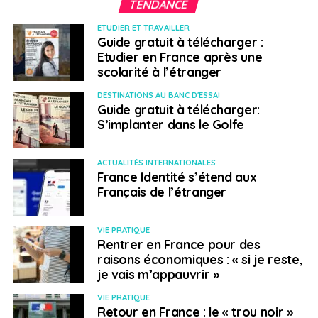
TENDANCE
loi devrait être présenté en 2021.
ETUDIER ET TRAVAILLER
Guide gratuit à télécharger :
SUJETS ASSOCIÉS:
CANADA
FEATURED
FRANÇAIS
Etudier en France après une
FRANCOPHONIE
IMMIGRATION
scolarité à l’étranger
A SUIVRE
DESTINATIONS AU BANC D'ESSAI
Les derniers conseils aux voyageurs du Quai
Guide gratuit à télécharger:
d’Orsay
S’implanter dans le Golfe
NE RATEZ PAS
Coronavirus: quels sont les foyers épidémiques
ACTUALITÉS INTERNATIONALES
dans le monde
France Identité s’étend aux
Français de l’étranger
Martin Rigaud-Pezzoni
VIE PRATIQUE
Rentrer en France pour des
raisons économiques : « si je reste,
je vais m’appauvrir »
VIE PRATIQUE
Retour en France : le « trou noir »