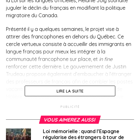
la Loi sur les langues officielles, Mélanie Joly souhaite
juguler le déclin du français en modifiant la politique
migratoire du Canada.
Présenté il y a quelques semaines, le projet vise à
attirer des francophones en dehors du Québec. Ce
cercle vertueux consiste à accueillir des immigrants en
langue français pour mieux les intégrer à la
communauté francophone sur place, et
in fine
renforcer cette dernière. Le gouvernement de Justin
Trudeau propose également d’embaucher à l’étranger
des professeurs de français afin de combler les postes
vacants et stimuler l’enseignement de la langue de
LIRE LA SUITE
Molière. Cette stratégie nationale se veut proactive.
PUBLICITÉ
La langue française en
VOUS AIMEREZ AUSSI
sursis ?
Loi mémorielle : quand l’Espagne
régularise des étrangers à tour de