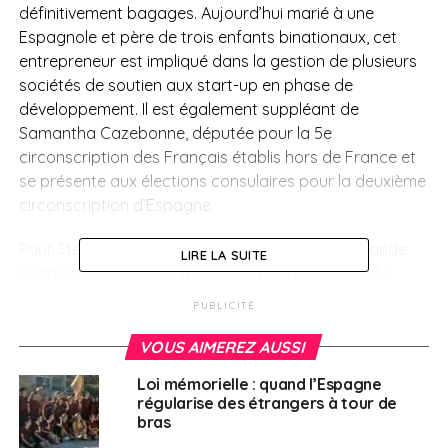
définitivement bagages. Aujourd’hui marié à une
Espagnole et père de trois enfants binationaux, cet
entrepreneur est impliqué dans la gestion de plusieurs
sociétés de soutien aux start-up en phase de
développement. Il est également suppléant de
Samantha Cazebonne, députée pour la 5e
circonscription des Français établis hors de France et
se présente aux élections consulaires pour la deuxième
circonscription d’Espagne.
Pour Stéphane Vojetta, l’expatriation est une grande
LIRE LA SUITE
chance, une opportunité que l’on offre à sa famille.
Notamment à ses enfants qui ont la possibilité de
PUBLICITÉ
baigner dans deux cultures différentes. «
À chaque fois,
c’est un grand bond dans l’inconnu. Un nouveau pays,
VOUS AIMEREZ AUSSI
une nouvelle langue c’est un sentiment d’aventure, une
Loi mémorielle : quand l’Espagne
découverte du quotidien. Même après 15 ans en
régularise des étrangers à tour de
Espagne, je continue de découvrir des choses et à me
bras
sentir comme un invité de ce pays avec, parfois des