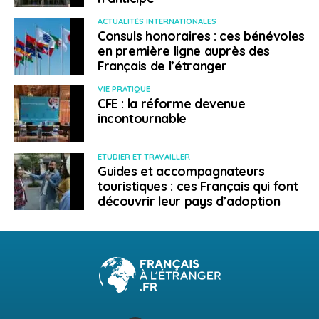
d’accomplissement “
ACTUALITÉS INTERNATIONALES
NE RATEZ PAS
Consuls honoraires : ces bénévoles
Les nouveaux Français de l’étranger. Elise Léger :
en première ligne auprès des
“les challenges de vivre dans un pays étranger”
Français de l’étranger
VIE PRATIQUE
CFE : la réforme devenue
Philippe Duport
incontournable
ETUDIER ET TRAVAILLER
Guides et accompagnateurs
touristiques : ces Français qui font
découvrir leur pays d’adoption