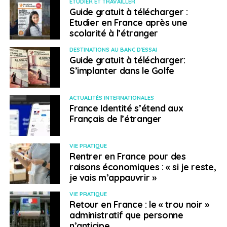
de Français et Françaises se posent et si vous allez sur
ETUDIER ET TRAVAILLER
Guide gratuit à télécharger :
les réseaux sociaux, sur dix réponses, la moitié peuvent
Etudier en France après une
éventuellement pousser ces Français à se tromper
scolarité à l’étranger
voire même à commettre des illégalités » s’inquiète
DESTINATIONS AU BANC D'ESSAI
Stéphane Vojetta. Cette problématique est d’ailleurs
Guide gratuit à télécharger:
devenue une des raisons principales de son
S’implanter dans le Golfe
engagement pour les élections consulaires de 2021 : «
Une partie de notre programme n’est pas qu’une
ACTUALITÉS INTERNATIONALES
question de fond mais aussi une question de forme à
France Identité s’étend aux
savoir, mieux communiquer avec les communautés de
Français de l’étranger
Français notamment en utilisant les réseaux sociaux
».
VIE PRATIQUE
Rentrer en France pour des
raisons économiques : « si je reste,
SUJETS ASSOCIÉS:
ESPAGNE
FEATURED
je vais m’appauvrir »
FRANÇAIS À L'ÉTRANGER
VIE PRATIQUE
A SUIVRE
Retour en France : le « trou noir »
Les nouveaux Français de l’étranger. Frédéric
administratif que personne
Bove : “la double nationalité est une forme
n’anticipe