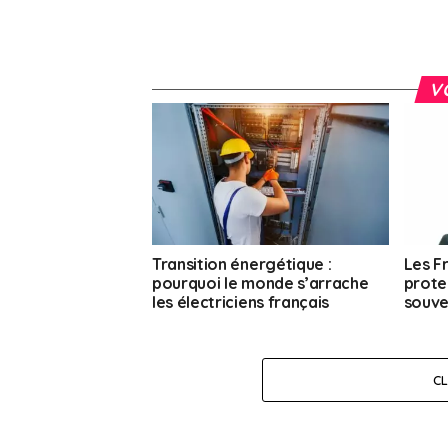
V
Transition énergétique :
Les Fr
pourquoi le monde s’arrache
prote
les électriciens français
souve
C