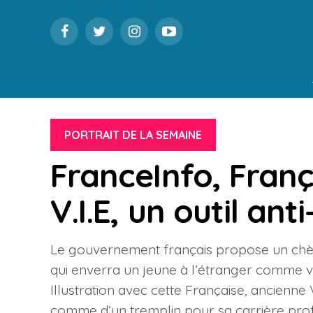
PORTRAIT DE LA SEMAINE
FranceInfo, Fran
V.I.E, un outil anti
Le gouvernement français propose un chèq
qui enverra un jeune à l’étranger comme volo
Illustration avec cette Française, ancienne V
comme d’un tremplin pour sa carrière prof