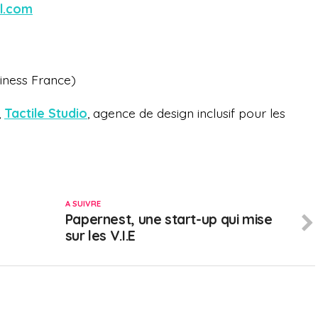
l.com
iness France)
,
Tactile Studio
, agence de design inclusif pour les
A SUIVRE
Papernest, une start-up qui mise
sur les V.I.E