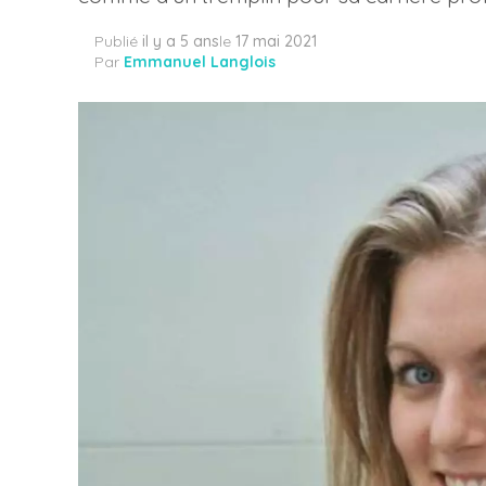
Publié
il y a 5 ans
le
17 mai 2021
Par
Emmanuel Langlois