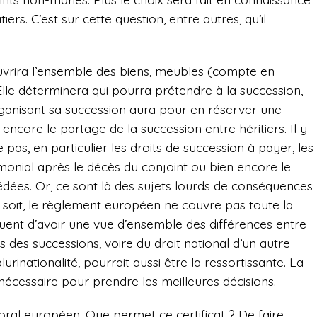
ers. C’est sur cette question, entre autres, qu’il
ouvrira l’ensemble des biens, meubles (compte en
lle déterminera qui pourra prétendre à la succession,
rganisant sa succession aura pour en réserver une
encore le partage de la succession entre héritiers. Il y
 pas, en particulier les droits de succession à payer, les
onial après le décès du conjoint ou bien encore le
édées. Or, ce sont là des sujets lourds de conséquences
’il soit, le règlement européen ne couvre pas toute la
équent d’avoir une vue d’ensemble des différences entre
s des successions, voire du droit national d’un autre
rinationalité, pourrait aussi être la ressortissante. La
nécessaire pour prendre les meilleures décisions.
ssoral européen. Que permet ce certificat ? De faire