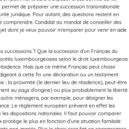
 permet de préparer une succession transnationale
ité juridique. Pour autant, des questions restent en
 de comprendre. Candidat au mandat de conseiller des
ujet dont je veux pouvoir m’emparer pour venir en aide
s successions ? Que la succession d’un Français du
torités luxembourgeoises selon le droit luxembourgeois
de résidence. Mais que ce même Français peut choisir
édigeant à cette fin une déclaration ou un testament
ix : la proximité (le dernier lieu de résidence), peut-être
ment au pays d’origine) ou plus probablement la liberté
n autre ménagera, par exemple, pour désigner les
tance. Le règlement européen prévient en effet les
as les dispositions nationales. Il faut pouvoir comparer
i protège le plus en fonction d’une situation familiale
ints non-mariés. Plus le choix sera fait en connaissance