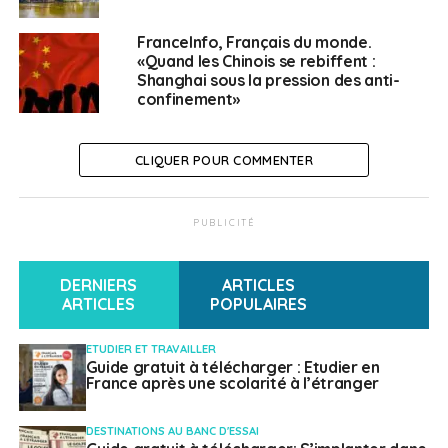
Site de l’
ambassade de France en Allemagne
FranceInfo, Français du monde.
«Quand les Chinois se rebiffent :
> Argentine
Shanghai sous la pression des anti-
confinement»
Les autorités argentines ont mis en place
les restrictions d’accès au territoire
CLIQUER POUR COMMENTER
argentin suivantes, voir ci-dessous :
PUBLICITÉ
Suspension ou restriction des vols en
provenance ou à destination de zones jugées à
haut risque sanitaire par les autorités nationales
DERNIERS
ARTICLES
ARTICLES
POPULAIRES
(liste évolutive, en fonction de la situation
épidémiologique mondiale).
ETUDIER ET TRAVAILLER
Mesure de quarantaine obligatoire et réalisation
Guide gratuit à télécharger : Etudier en
France après une scolarité à l’étranger
d’un test antigénique et d’au moins deux tests
PCR pour tout voyageur autorisé à entrer en
DESTINATIONS AU BANC D'ESSAI
Argentine (test PCR moins de 72h avant le