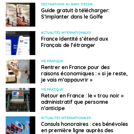
argentin de l’Intérieur
(en espagnol).
DESTINATIONS AU BANC D'ESSAI
Guide gratuit à télécharger:
Plus d’informations sur les mesures sanitaires en
S’implanter dans le Golfe
Argentine et les disposition en vigueur pour les
déplacements à destination du territoire français
ACTUALITÉS INTERNATIONALES
depuis l’Argentine
France Identité s’étend aux
Français de l’étranger
Contact utile :
Ambassade de France en Argentine
VIE PRATIQUE
Rentrer en France pour des
> Autriche
raisons économiques : « si je reste,
je vais m’appauvrir »
Mesures spécifiques applicables à l’entrée
VIE PRATIQUE
Retour en France : le « trou noir »
en Autriche. L’ordonnance d’entrée
administratif que personne
(Einreiseverordnung) prévoit désormais
n’anticipe
trois catégories, voir ci-dessous :
ACTUALITÉS INTERNATIONALES
Consuls honoraires : ces bénévoles
en première ligne auprès des
entrée en provenance d’États où l’incidence de