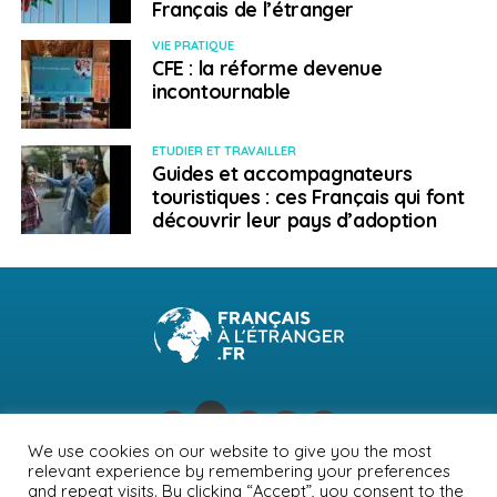
Français de l’étranger
l’infection est faible (dont la France) : règle des
“3 G” (Geimpft, Genesen, Getestet, soit vacciné,
VIE PRATIQUE
CFE : la réforme devenue
guéri, testé), pas de quarantaine.
Plus
incontournable
d’informations
entrée en provenance d’États à risque : règle “3
ETUDIER ET TRAVAILLER
G”, test avec quarantaine pour les personnes
Guides et accompagnateurs
seulement testées,
Plus d’informations
touristiques : ces Français qui font
découvrir leur pays d’adoption
entrée en provenance d’États à variante virale :
test PCR et mise en quarantaine,
Plus
d’informations
Plus de détails sur les autres mesures applicables au
transit en Autriche, etc.
Contact utile :
Site de l’ambassade de France en Autriche
We use cookies on our website to give you the most
relevant experience by remembering your preferences
NEWSLETTER
PUBLICITÉ
CONTACTS
MENTIONS LÉGALES
and repeat visits. By clicking “Accept”, you consent to the