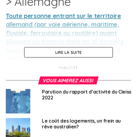
> Allemagne
Toute personne entrant sur le territoire
allemand (par voie aérienne, maritime,
fluviale, ferroviaire ou routière) ayant
séjourné ou transité dans les 10 derniers
jours dans une zone classée comme « à
LIRE LA SUITE
risque » par les autorités sanitaires
allemandes devra se conformer à quatre
PUBLICITÉ
principales obligations,
les connaître
VOUS AIMEREZ AUSSI
La France métropolitaine est classée en zone “à
Parution du rapport d’activité du Cleiss
2022
risques“
Plus d’informations sur les mesures en vigueur en
Allemagne
Le coût des logements, un frein au
rêve australien?
Contact utile :