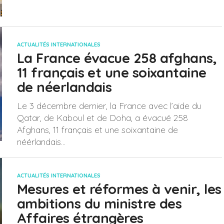
ACTUALITÉS INTERNATIONALES
La France évacue 258 afghans,
11 français et une soixantaine
de néerlandais
Le 3 décembre dernier, la France avec l’aide du
Qatar, de Kaboul et de Doha, a évacué 258
Afghans, 11 français et une soixantaine de
néérlandais...
ACTUALITÉS INTERNATIONALES
Mesures et réformes à venir, les
ambitions du ministre des
Affaires étrangères