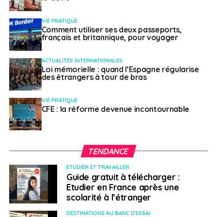
VIE PRATIQUE
SUJETS ASSOCIÉS:
AIRBUS
BOEING
DROITS DE DOUANE
Comment utiliser ses deux passeports,
ETATS-UNIS
EUROPE
français et britannique, pour voyager
A SUIVRE
Evasion fiscale : un pas de plus vers la
ACTUALITÉS INTERNATIONALES
Loi mémorielle : quand l’Espagne régularise
transparence
des étrangers à tour de bras
NE RATEZ PAS
Vivre ailleurs, sur RFI. “Les codes pour séduire
VIE PRATIQUE
les recruteurs en Suisse“
CFE : la réforme devenue incontournable
Laura Mousnier
TENDANCE
ETUDIER ET TRAVAILLER
Guide gratuit à télécharger :
Etudier en France après une
scolarité à l’étranger
DESTINATIONS AU BANC D'ESSAI