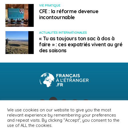
VIE PRATIQUE
CFE : la réforme devenue
incontournable
ACTUALITÉS INTERNATIONALES
« Tu as toujours ton sac à dos à
faire » : ces expatriés vivent au gré
des saisons
We use cookies on our website to give you the most
relevant experience by remembering your preferences
NEWSLETTER
PUBLICITÉ
CONTACTS
MENTIONS LÉGALES
and repeat visits. By clicking “Accept”, you consent to the
use of ALL the cookies.
POLITIQUE DE CONFIDENTIALITÉ