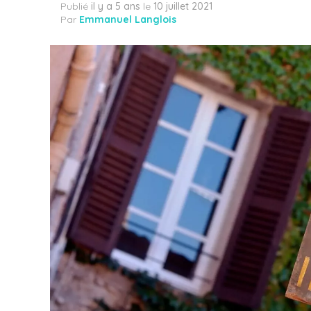
Publié
il y a 5 ans
le
10 juillet 2021
Par
Emmanuel Langlois