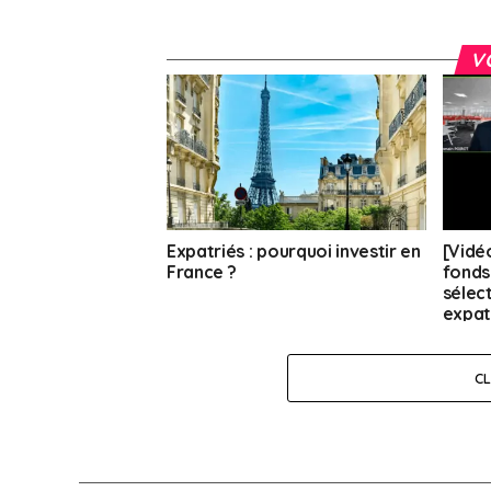
V
Expatriés : pourquoi investir en
[Vidéo
France ?
fonds
sélec
expat
C