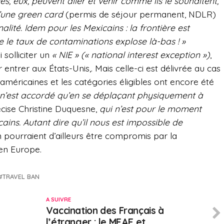
s, eux, peuvent aller et venir comme ils le souhaitent,
d’une green card
(permis de séjour permanent, NDLR)
lité. Idem pour les Mexicains : la frontière est
e le taux de contaminations explose là-bas ! »
 solliciter un
« NIE »
(« national interest exception »)
,
 entrer aux États-Unis,. Mais celle-ci est délivrée au cas
 américaines et les catégories éligibles ont encore été
 n’est accordé qu’en se déplaçant physiquement à
cise Christine Duquesne,
qui n’est pour le moment
ains. Autant dire qu’il nous est impossible de
n pourraient d’ailleurs être compromis par la
 en Europe.
TRAVEL BAN
A SUIVRE
Vaccination des Français à
l’étranger : le MEAE et