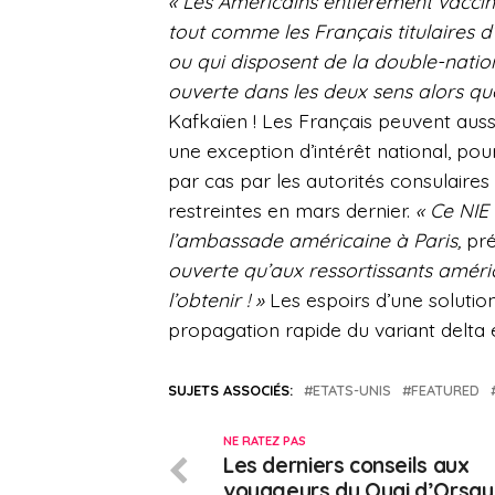
« Les Américains entièrement vacciné
tout comme les Français titulaires 
ou qui disposent de la double-nationa
ouverte dans les deux sens alors qu
Kafkaïen ! Les Français peuvent aussi
une exception d’intérêt national, pour
par cas par les autorités consulaires
restreintes en mars dernier.
« Ce NIE
l’ambassade américaine à Paris,
pré
ouverte qu’aux ressortissants améric
l’obtenir ! »
Les espoirs d’une solutio
propagation rapide du variant delta
SUJETS ASSOCIÉS:
ETATS-UNIS
FEATURED
NE RATEZ PAS
Les derniers conseils aux
voyageurs du Quai d’Orsay