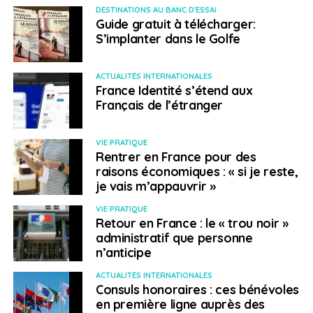
DESTINATIONS AU BANC D'ESSAI
interdite aux ressortissants non-saoudiens en
Guide gratuit à télécharger:
provenance d’Afrique du Sud, Argentine, Brésil,
S’implanter dans le Golfe
Égypte, Inde, Indonésie, Liban, Pakistan, et
Turquie. Ces voyageurs doivent passer un
ACTUALITÉS INTERNATIONALES
minimum de 14 jours en dehors des pays
France Identité s’étend aux
précités avant de pouvoir prétendre à l’entrée
Français de l’étranger
dans le royaume.
Plus d’informations sur les conditions d’entrée en
VIE PRATIQUE
Rentrer en France pour des
Arabie Saoudite et sur les mesures en vigueur dans
raisons économiques : « si je reste,
le pays
je vais m’appauvrir »
Contact utile :
VIE PRATIQUE
Retour en France : le « trou noir »
administratif que personne
Ambassade de France en Arabie Saoudite
n’anticipe
> Autriche
ACTUALITÉS INTERNATIONALES
Consuls honoraires : ces bénévoles
en première ligne auprès des
L’ordonnance d’entrée (Einreiseverordnung)