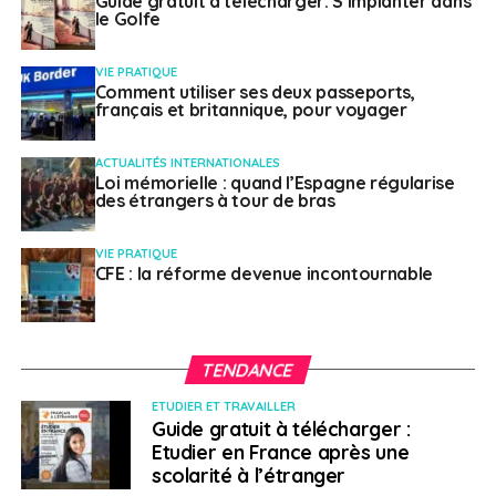
Guide gratuit à télécharger: S’implanter dans
Les modalités d’entrée en Allemagne diffèrent
le Golfe
suivant le pays de provenance
VIE PRATIQUE
Plus d’informations sur les conditions d’entrée en
Comment utiliser ses deux passeports,
Allemagne et sur les mesures en vigueur dans le
français et britannique, pour voyager
pays
ACTUALITÉS INTERNATIONALES
Contact utile :
Loi mémorielle : quand l’Espagne régularise
des étrangers à tour de bras
Site de l’
ambassade de France en Allemagne
VIE PRATIQUE
CFE : la réforme devenue incontournable
> Arabie Saoudite
Les autorités saoudiennes ont annoncé la levée de
l’interdiction d’entrée dans le royaume, à compter
TENDANCE
du 1er août 2021, pour les titulaires d’un visa
ETUDIER ET TRAVAILLER
touristique (e-visa) obtenu via le site officiel
Guide gratuit à télécharger :
VisitSaudi.com.
Etudier en France après une
scolarité à l’étranger
L’entrée en Arabie Saoudite reste toutefois