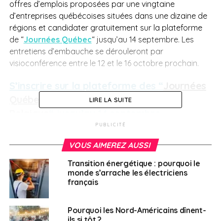
offres d’emplois proposées par une vingtaine
d’entreprises québécoises situées dans une dizaine de
régions et
candidater gratuitement sur la plateforme
de “
Journées Québec
“ jusqu’au 14 septembre.
Les
entretiens d’embauche se dérouleront par
visioconférence entre le 12 et le 16 octobre prochain.
S’inscrire sur
la plateforme des
“
Journées
Québec Transport routier France-
LIRE LA SUITE
Belgique
“
jusqu’au 14 septembre.
PUBLICITÉ
Suivez l’événement
Journées Québec TRANSPORT
VOUS AIMEREZ AUSSI
ROUTIER France-Belgique
sur
Facebook!
#JQTransportRoutierFranceBelgique
Transition énergétique : pourquoi le
monde s’arrache les électriciens
Cette mission “
Journées Québec Transport routier
français
France-Belgique“
est une initiative du ministère de
l’Immigration de Paris, de la Francisation et de
Pourquoi les Nord-Américains dînent-
l’intégration, à laquelle ont contribué ses partenaires en
ils si tôt ?