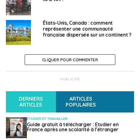
Europe et au Québec.
SUJETS ASSOCIÉS:
CANADA
EMPLOIS
FEATURED
États-Unis, Canada : comment
PÔLE EMPLOI
QUÉBEC
QUÉBEC (CANADA)
représenter une communauté
française dispersée sur un continent ?
A SUIVRE
La Maison des Cultures du Monde présente le
“24ème Festival de l’Imaginaire“
CLIQUER POUR COMMENTER
NE RATEZ PAS
Évènement : Premier sommet du nouveau Conseil
européen de l’innovation
PUBLICITÉ
Weena Truscelli
DERNIERS
ARTICLES
ARTICLES
POPULAIRES
ETUDIER ET TRAVAILLER
Guide gratuit à télécharger : Etudier en
France après une scolarité à l’étranger