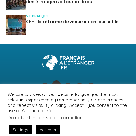
des étrangers à tour de bras
VIE PRATIQUE
CFE : la réforme devenue incontournable
We use cookies on our website to give you the most
relevant experience by remembering your preferences
NEWSLETTER
PUBLICITÉ
CONTACTS
MENTIONS LÉGALES
and repeat visits. By clicking “Accept”, you consent to the
use of ALL the cookies.
POLITIQUE DE CONFIDENTIALITÉ
Do not sell my personal information
.
Settings
Accepter
© Journal des Français à l'étranger 2026