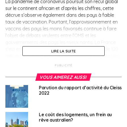
La pandémie de coronavirus poursuit son recul global
sur le continent africain et d’après les chiffres, cette
décrue s’observe également dans des pays à faible
taux de vaccination. Pourtant, l’approvisionnement en
vaccins des pays les moins favorisés continue à faire
l’objet de débats virulents entre l’OMS et les
gouvernements des pays les mieux nantis. La France
s’est engagée il y quelques jours a faire un don de 120
LIRE LA SUITE
millions de doses de vaccins anti Covid-19 aux pays les
plus pauvres. Le Président français a aussi annoncé
PUBLICITÉ
son intention de soutenir l’UNICEF dans l’organisation
des campagnes de vaccination dans les pays africains.
VOUS AIMEREZ AUSSI
Ce qui n’empêche pas la réticence de certaines
Parution du rapport d’activité du Cleiss
populations vis à vis de ces antidotes.
2022
En
Afrique du Sud
, le nombre de contaminations est
toujours en baisse. Le gouvernement sud-africain
Le coût des logements, un frein au
s’étonne de figurer encore sur la “liste rouge“ de la
rêve australien?
Grande-Bretagne et se considère
“
choqué par cette