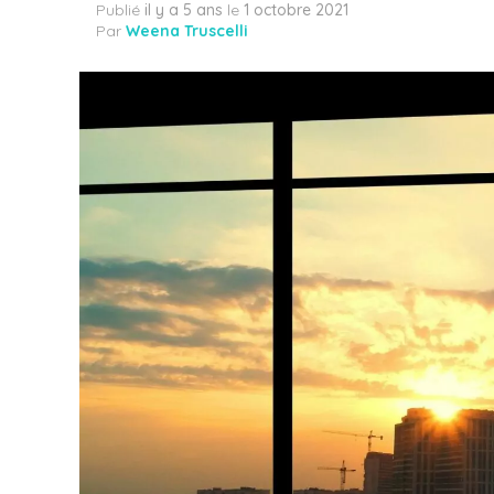
Publié
il y a 5 ans
le
1 octobre 2021
Par
Weena Truscelli