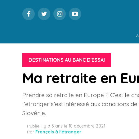
A
DESTINATIONS AU BANC D'ESSAI
Ma retraite en Eu
Prendre sa retraite en Europe ? C’est le cho
l’étranger s’est intéressé aux conditions de
Slovénie.
Publié
il y a 5 ans
le
18 décembre 2021
Par
Français à l'étranger