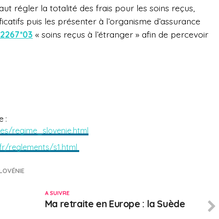
faut régler la totalité des frais pour les soins reçus,
ficatifs puis les présenter à l’organisme d’assurance
12267*03
« soins reçus à l’étranger » afin de percevoir
 :
mes/regime_slovenie.html
.fr/reglements/s1.html
LOVÉNIE
A SUIVRE
Ma retraite en Europe : la Suède