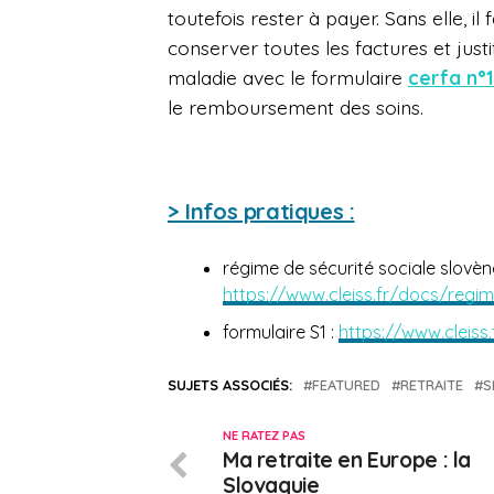
toutefois rester à payer. Sans elle, il 
conserver toutes les factures et justi
maladie avec le formulaire
cerfa n°
le remboursement des soins.
> Infos pratiques :
régime de sécurité sociale slovène
https://www.cleiss.fr/docs/regi
formulaire S1 :
https://www.cleiss
SUJETS ASSOCIÉS:
FEATURED
RETRAITE
S
NE RATEZ PAS
Ma retraite en Europe : la
Slovaquie