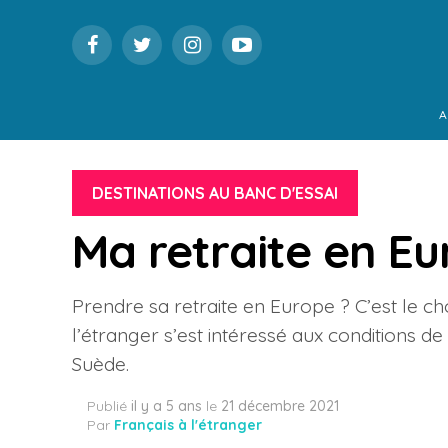
A
DESTINATIONS AU BANC D'ESSAI
Ma retraite en Eu
Prendre sa retraite en Europe ? C’est le cho
l’étranger s’est intéressé aux conditions de
Suède.
Publié
il y a 5 ans
le
21 décembre 2021
Par
Français à l'étranger