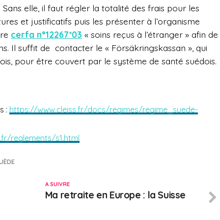
ns elle, il faut régler la totalité des frais pour les
ures et justificatifs puis les présenter à l’organisme
ire
cerfa n°12267*03
« soins reçus à l’étranger » afin de
 Il suffit de contacter le « Försäkringskassan », qui
dois, pour être couvert par le système de santé suédois.
s :
https://www.cleiss.fr/docs/regimes/regime_suede-
.fr/reglements/s1.html
UÈDE
A SUIVRE
Ma retraite en Europe : la Suisse