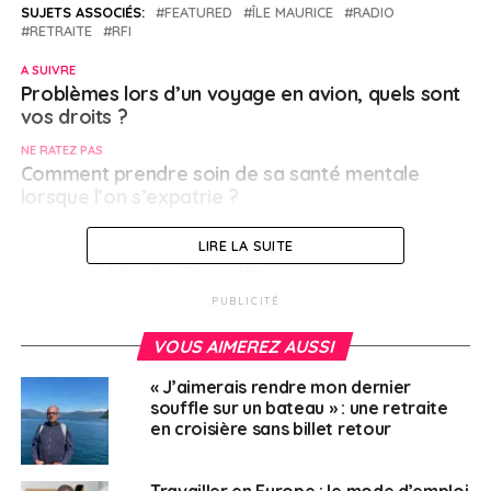
SUJETS ASSOCIÉS:
FEATURED
ÎLE MAURICE
RADIO
RETRAITE
RFI
A SUIVRE
Problèmes lors d’un voyage en avion, quels sont
vos droits ?
NE RATEZ PAS
Comment prendre soin de sa santé mentale
lorsque l’on s’expatrie ?
LIRE LA SUITE
Weena Truscelli
PUBLICITÉ
VOUS AIMEREZ AUSSI
« J’aimerais rendre mon dernier
souffle sur un bateau » : une retraite
en croisière sans billet retour
Travailler en Europe : le mode d’emploi