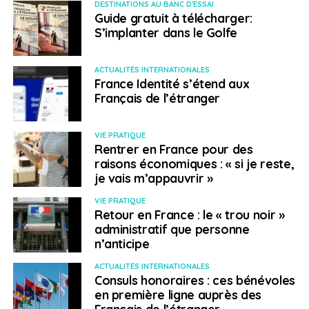
DESTINATIONS AU BANC D'ESSAI
Nord/Moyen-Orient
Guide gratuit à télécharger:
S’implanter dans le Golfe
Égypte
ACTUALITÉS INTERNATIONALES
France Identité s’étend aux
Les dispositifs de sécurité seront renforcés ce 7 janvier
Français de l’étranger
à proximité des lieux de culte, particulièrement au Caire.
Cette date correspond en effet au
jour de Noël pour la
communauté chrétienne copte d’Égypte qui a été la
VIE PRATIQUE
Rentrer en France pour des
cible à plusieurs reprises d’attaques de l’État islamique
raisons économiques : « si je reste,
(EI). Ce fut le cas le 17 avril dernier lorsqu’un chrétien
je vais m’appauvrir »
copte de 62 ans qui
avait participé à la reconstruction
d’églises détruites par les islamistes dans la région du
VIE PRATIQUE
Retour en France : le « trou noir »
Sinaï
a été assassiné par l’EI après une mise en scène
administratif que personne
macabre, cette région étant source de danger décuplé
n’anticipe
pour la communauté chrétienne égyptienne.
ACTUALITÉS INTERNATIONALES
Consuls honoraires : ces bénévoles
Irak
en première ligne auprès des
Français de l’étranger