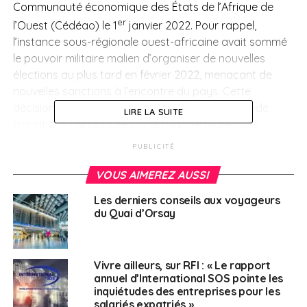
Communauté économique des États de l’Afrique de
er
l’Ouest (Cédéao) le 1
janvier 2022. Pour rappel,
l’instance sous-régionale ouest-africaine avait sommé
le pouvoir militaire malien d’organiser de nouvelles
élections au plus tard en février 2022, menaçant de
nouvelles sanctions à l’encontre du pays. Cette
décision de prolongation de cette période dite «de
LIRE LA SUITE
transition» – annoncée par le ministre malien des
Affaires étrangères Abdoulaye Diop – a suscité la
PUBLICITÉ
colère d’une dizaine d’organisation politiques locales.
Pour sa part, la Cédéao doit envoyer un nouveau
VOUS AIMEREZ AUSSI
médiateur à Bamako le 5 janvier, préalable à un
Les derniers conseils aux voyageurs
sommet extraordinaire sur ce dossier, quatre jours plus
du Quai d’Orsay
tard.
Mozambique
Vivre ailleurs, sur RFI : « Le rapport
annuel d’International SOS pointe les
Les forces de sécurité mozambicaines ont mené
inquiétudes des entreprises pour les
plusieurs actions contre les activistes du groupe
salariés expatriés »