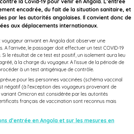
contre la Covid-19 pour venir en Angola. L’entrée
tement encadrée, du fait de la situation sanitaire, et
nies par les autorités angolaises. Il convient donc de
 liées aux déplacements internationaux.
out voyageur arrivant en Angola doit observer une
. A l’arrivée, le passager doit effectuer un test COVID-19
Si le résultat de ce test est positif, un isolement aura lieu
gréé, à la charge du voyageur. A l’issue de la période de
procéder à un test antigénique de contrôle.
 prévue pour les personnes vaccinées (schéma vaccinal
 est négatif (à l’exception des voyageurs provenant de
u variant Omicron est considérée par les autorités
rtificats français de vaccination sont reconnus mais
ions d’entrée en Angola et sur les mesures en