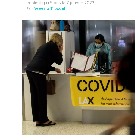
Publié
il y a 5 ans
le
7 janvier 2022
Par
Weena Truscelli