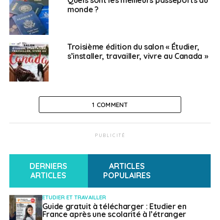
monde ?
SUJETS ASSOCIÉS:
FEATURED
L'ETUDIANT
MOBILITÉ INTERNATIONALE
SALON
A SUIVRE
Troisième édition du salon « Étudier,
Salon du travail et de la mobilité professionnelle
s’installer, travailler, vivre au Canada »
NE RATEZ PAS
Studyrama : des Salons virtuels de l’orientation
pour s’informer sur les études en France
1 COMMENT
Laura Mousnier
PUBLICITÉ
DERNIERS
ARTICLES
ARTICLES
POPULAIRES
ETUDIER ET TRAVAILLER
Guide gratuit à télécharger : Etudier en
France après une scolarité à l’étranger